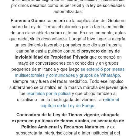
próximos desafíos como Súper RIGI y la ley de sociedades
automatizadas.
Florencia Gómez
se enteró de la capitulación del Gobierno
sobre la Ley de Tierras el miércoles por la tarde, en medio
de una clase abierta sobre el tema. En ese momento, antes
que nada, sintió desconfianza. Luego sí tuvo lugar la alegría,
un sentimiento favorable por saber que dio sus frutos la
campaña casi a pulmón contra el
proyecto de ley de
Inviolabilidad de Propiedad Privada
que comenzó en
mayo en conversaciones con conocidos y en grupos
pequeños de militancia y que luego
se extendió por mesas
multisectoriales y comunidades y grupos de WhatsApp
,
siempre muy fuera del radar mediático. Todo ese impulso
subterráneo se cristalizó en la masiva marcha del jueves que
fue
reprimida por la policía
y que obligó también al
oficialismo –en la madrugada del viernes– a r
etirar el
capítulo de la Ley de Fuego
.
Cocreadora de la Ley de Tierras vigente, abogada
experta en políticas de tierras rurales, ex secretaria de
Política Ambiental y Recursos Naturales
, y ex
subsecretaria Interjurisdiccional e Interinstitucional del