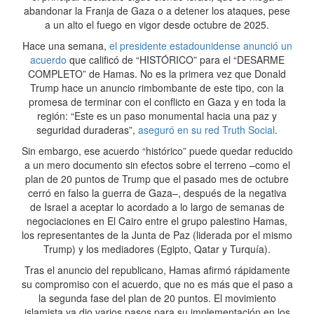
abandonar la Franja de Gaza o a detener los ataques, pese
a un alto el fuego en vigor desde octubre de 2025.
Hace una semana,
el presidente estadounidense anunció un
acuerdo
que calificó de “HISTÓRICO” para el “DESARME
COMPLETO” de Hamas. No es la primera vez que Donald
Trump hace un anuncio rimbombante de este tipo, con la
promesa de terminar con el conflicto en Gaza y en toda la
región: “Este es un paso monumental hacia una paz y
seguridad duraderas”,
aseguró en su red Truth Social
.
Sin embargo, ese acuerdo “histórico” puede quedar reducido
a un mero documento sin efectos sobre el terreno –como el
plan de 20 puntos de Trump que el pasado mes de octubre
cerró en falso la guerra de Gaza–, después de la negativa
de Israel a aceptar lo acordado a lo largo de semanas de
negociaciones en El Cairo entre el grupo palestino Hamas,
los representantes de la Junta de Paz (liderada por el mismo
Trump) y los mediadores (Egipto, Qatar y Turquía).
Tras el anuncio del republicano, Hamas afirmó rápidamente
su compromiso con el acuerdo, que no es más que el paso a
la segunda fase del plan de 20 puntos. El movimiento
islamista ya dio varios pasos para su implementación en los