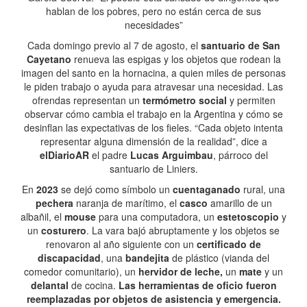
hablan de los pobres, pero no están cerca de sus
necesidades”
Cada domingo previo al 7 de agosto, el
santuario de San
Cayetano
renueva las espigas y los objetos que rodean la
imagen del santo en la hornacina, a quien miles de personas
le piden trabajo o ayuda para atravesar una necesidad. Las
ofrendas representan un
termómetro social
y permiten
observar cómo cambia el trabajo en la Argentina y cómo se
desinflan las expectativas de los fieles. “Cada objeto intenta
representar alguna dimensión de la realidad”, dice a
elDiarioAR
el padre
Lucas Arguimbau
, párroco del
santuario de Liniers.
En
2023
se dejó como símbolo un
cuentaganado
rural, una
pechera
naranja de marítimo, el
casco
amarillo de un
albañil, el
mouse
para una computadora, un
estetoscopio
y
un
costurero
. La vara bajó abruptamente y los objetos se
renovaron al año siguiente con un
certificado de
discapacidad
, una
bandejita
de plástico (vianda del
comedor comunitario), un
hervidor de leche,
un
mate
y un
delantal
de cocina.
Las herramientas de oficio fueron
reemplazadas por objetos de asistencia y emergencia.