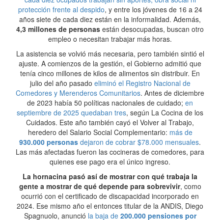
protección frente al despido
, y entre los jóvenes de 16 a 24
años siete de cada diez están en la informalidad. Además,
4,3 millones de personas
están desocupadas, buscan otro
empleo o necesitan trabajar más horas.
La asistencia se volvió más necesaria, pero también sintió el
ajuste. A comienzos de la gestión, el Gobierno admitió que
tenía cinco millones de kilos de alimentos sin distribuir. En
julio del año pasado
eliminó el Registro Nacional de
Comedores y Merenderos Comunitarios
. Antes de diciembre
de 2023 había 50 políticas nacionales de cuidado;
en
septiembre de 2025 quedaban tres
, según La Cocina de los
Cuidados. Este año también cayó el Volver al Trabajo,
heredero del Salario Social Complementario:
más de
930.000 personas
dejaron de cobrar $78.000 mensuales
.
Las más afectadas fueron las cocineras de comedores, para
quienes ese pago era el único ingreso.
La hornacina pasó así de mostrar con qué trabaja la
gente a mostrar de qué depende para sobrevivir
, como
ocurrió con el certificado de discapacidad incorporado en
2024. Ese mismo año el entonces titular de la ANDIS, Diego
Spagnuolo, anunció
la baja de
200.000 pensiones por