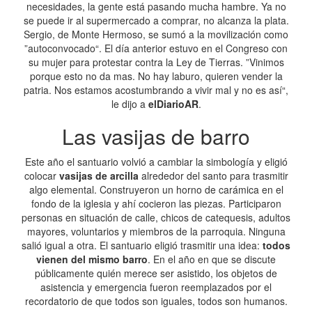
necesidades, la gente está pasando mucha hambre. Ya no
se puede ir al supermercado a comprar, no alcanza la plata.
Sergio, de Monte Hermoso, se sumó a la movilización como
”autoconvocado“. El día anterior estuvo en el Congreso con
su mujer para protestar contra la Ley de Tierras. ”Vinimos
porque esto no da mas. No hay laburo, quieren vender la
patria. Nos estamos acostumbrando a vivir mal y no es así“,
le dijo a
elDiarioAR
.
Las vasijas de barro
Este año el santuario volvió a cambiar la simbología y eligió
colocar
vasijas de arcilla
alrededor del santo para trasmitir
algo elemental. Construyeron un horno de carámica en el
fondo de la iglesia y ahí cocieron las piezas. Participaron
personas en situación de calle, chicos de catequesis, adultos
mayores, voluntarios y miembros de la parroquia. Ninguna
salió igual a otra. El santuario eligió trasmitir una idea:
todos
vienen del mismo barro
. En el año en que se discute
públicamente quién merece ser asistido, los objetos de
asistencia y emergencia fueron reemplazados por el
recordatorio de que todos son iguales, todos son humanos.