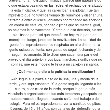
preveían una movilización masiva: parece que habían leído
lo que estaba pasando en las redes, el rechazo generalizado
a esta iniciativa, y que las calles iban a explotar. Fue tan
imprevisto que no tuvimos tiempo de reunirnos y diseñar una
estrategia entre quienes veníamos coordinando las acciones
en contra de esta ley, por eso dijimos que se marcha igual,
no bajamos la convocatoria. Y creo que esa decisión, sin ser
planificada permitió que también se bajara la parte del
manejo del fuego, junto con la movilización. La cantidad de
gente fue impresionante: se respiraba un aire diferente, la
gente estaba contenta, con ganas de seguir luchando y de
seguir reclamando. Si te dicen que sacan una parte del
proyecto el día anterior y vos igual marchás, significa que no
confiás, que este modelo te lleva a un callejón sin salida.
–¿Qué mensaje dio a la política la movilización?
–Yo llegué a la plaza a eso de la una, una y media de la
tarde, y era impresionante. Y la gente seguía llegando a las
cuatro, a las cinco de la tarde, porque la gente más
vinculada a organizaciones fue más temprano y después los
autoconvocados llegaban cuando salían del trabajo o del
colegio. Para mí es impresionante ver la cantidad de pibes
jóvenes, de 15 o 16 años, con carteles de “defendiendo la