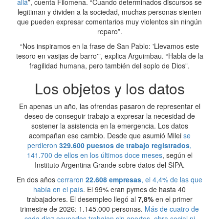
allá
”, cuenta Filomena. “Cuando determinados discursos se
legitiman y dividen a la sociedad, muchas personas sienten
que pueden expresar comentarios muy violentos sin ningún
reparo”.
“Nos inspiramos en la frase de San Pablo: 'Llevamos este
tesoro en vasijas de barro'”, explica Arguimbau. “Habla de la
fragilidad humana, pero también del soplo de Dios”.
Los objetos y los datos
En apenas un año, las ofrendas pasaron de representar el
deseo de conseguir trabajo a expresar la necesidad de
sostener la asistencia en la emergencia. Los datos
acompañan ese cambio. Desde que asumió Milei
se
perdieron
329.600 puestos de trabajo registrados
,
141.700 de ellos en los últimos doce meses
, según el
Instituto Argentina Grande sobre datos del SIPA.
En dos años
cerraron
22.608 empresas
, el 4,4% de las que
había en el país
. El 99% eran pymes de hasta 40
trabajadores. El desempleo llegó al
7,8%
en el primer
trimestre de 2026: 1.145.000 personas.
Más de cuatro de
cada diez ocupados trabajan sin aportes, obra social ni