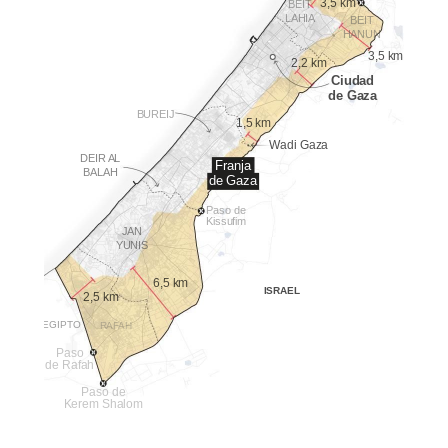
3,5 km
BEIT
LAHIA
BEIT
HANUN
3,5 km
2,2 km
Ciudad
de Gaza
BUREIJ
1,5 km
Wadi Gaza
DEIR AL
Franja
BALAH
de Gaza
Paso de
Kissufim
JAN
YUNIS
6,5 km
ISRAEL
2,5 km
EGIPTO
RAFAH
Paso
de Rafah
Paso de
Kerem Shalom