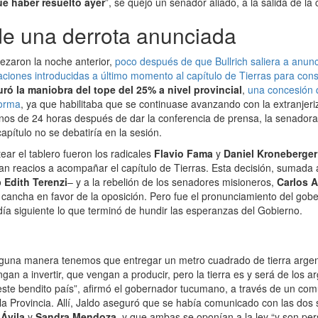
ue haber resuelto ayer
”, se quejó un senador aliado, a la salida de la
de una derrota anunciada
zaron la noche anterior,
poco después de que Bullrich saliera a anun
icaciones introducidas a último momento al capítulo de Tierras para con
ró la maniobra del tope del 25% a nivel provincial
,
una concesión 
forma
, ya que habilitaba que se continuase avanzando con la extranjeriz
s de 24 horas después de dar la conferencia de prensa, la senadora 
apítulo no se debatiría en la sesión.
ear el tablero fueron los radicales
Flavio Fama
y
Daniel Kroneberger
an reacios a acompañar el capítulo de Tierras. Esta decisión, sumada
o
Edith Terenzi
– y a la rebelión de los senadores misioneros,
Carlos A
la cancha en favor de la oposición. Pero fue el pronunciamiento del g
 día siguiente lo que terminó de hundir las esperanzas del Gobierno.
nguna manera tenemos que entregar un metro cuadrado de tierra argent
ngan a invertir, que vengan a producir, pero la tierra es y será de los 
este bendito país”, afirmó el gobernador tucumano, a través de un co
e la Provincia. Allí, Jaldo aseguró que se había comunicado con las dos
 Ávila
y
Sandra Mendoza
, y que ambas se oponían a la ley “y son pe