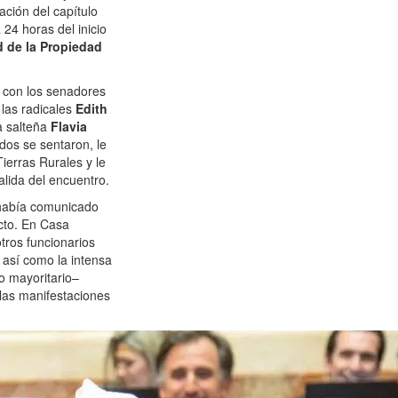
ción del capítulo
 24 horas del inicio
d de la Propiedad
ó con los senadores
 las radicales
Edith
la salteña
Flavia
dos se sentaron, le
ierras Rurales y le
salida del encuentro.
había comunicado
ecto. En Casa
tros funcionarios
así como la intensa
o mayoritario–
las manifestaciones