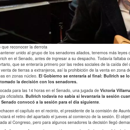
vo que reconocer la derrota
antener unido al grupo de los senadores aliados, tenemos más leyes q
lrich en el Senado, antes de ingresar a su despacho. Todavía faltaba 
ertario, que se enteraría primero por las redes sociales de la caída del 
 venta de tierras a extranjeros, así la prohibición de la venta en zona d
reas en zonas núcleo.
El Gobierno se enteraría al final: Bullrich se 
tomado la decisión con los senadores.
vocada para las 14 horas en el Senado, una jugada de
Victoria Villarr
ia oficialista.
Bullrich todavía no sabía si levantaría la sesión cua
 Senado convocó a la sesión para el día siguiente
.
echacen el capítulo en el recinto, el presidente de la comisión de Asunt
nciará el retiro del apartado el jueves al comienzo de la sesión. El objet
ada al Congreso, pero para algunos senadores la decisión llegó demas