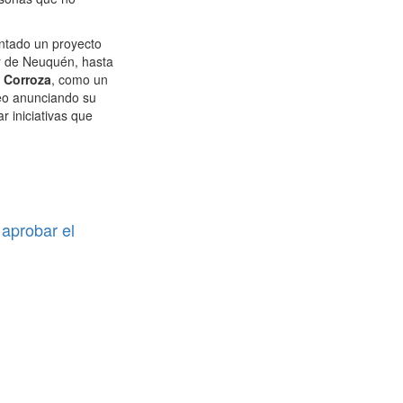
entado un proyecto
or de Neuquén, hasta
a Corroza
, como un
deo anunciando su
 iniciativas que
.
 aprobar el