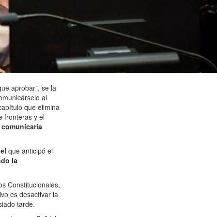
ue aprobar”, se la
comunicárselo al
capítulo que elimina
e fronteras y el
lo comunicaría
uel
que anticipó el
ndo la
os Constitucionales,
ivo es desactivar la
iado tarde.