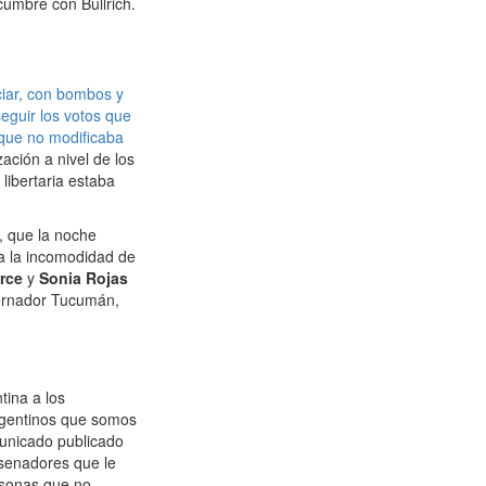
 cumbre con Bullrich.
ciar, con bombos y
seguir los votos que
que no modificaba
ación a nivel de los
libertaria estaba
, que la noche
 a la incomodidad de
rce
y
Sonia Rojas
obernador Tucumán,
ina a los
argentinos que somos
municado publicado
 senadores que le
rsonas que no