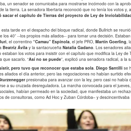
ba, un senador se comunicaba para mostrarse incómodo con la aproba
de la tierra. La senadora libertaria reconoció que no tenía los votos y, a
 sacar el capítulo de Tierras del proyecto de Ley de Inviolabilida
 esta tarde en el despacho del bloque radical, donde Bullrich se reuni
de los 40” --los propios más aliados-- para tomar una decisión. Estaban
Juri
, el correntino
“Camau” Espínola
, el jefe PRO,
Martín Goerling
, 
na
Beatriz Ávila
y la santacruceña
Natalia Gadano
. Los senadores alia
staban los votos para insistir con el capítulo que modifica la Ley de T
a que sacarlo. “
Así no se puede
”, explicó una senadora radical, a la 
esistir, pero tuvo que reconocer que estaba sola
.
Diego Santilli
se 
s aliados el día anterior, pero las negociaciones no habían surtido ef
Sturzenegger
presionaba para avanzar con la ley, pero casi no había o
rse a su cruzada desreguladora. La marcha convocada para el jueves, 
ociales, habían permeado en la sociedad, que manifestaba un rechaz
os de consultoras, como Ad Hoc y Zuban Córdoba– y descincentivaba 