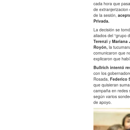
cada hora que pasa
de extranjerizacion 
de la sesión,
aceptó
Privada.
La decisión se tomó
aliados del “grupo 
Terenzi
y
Mariana 
Royón,
la tucuma
comunicaron que no e
explicaron que habí
Bullrich intentó r
con los gobernadore
Rosada,
Federico 
que quisieran suma
campaña en redes s
según varios sonde
de apoyo.