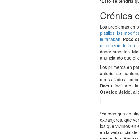
“
Esto se tendría q
Crónica 
Los problemas empe
platillos, las modif
le faltaban
.
Poco du
el corazón de la re
departamentos. Meno
anunciando que el c
Los primeros en pat
anterior se mantení
otros aliados –com
Decut
, inclinaron 
Osvaldo Jaldo
, al
“Yo creo que de ni
extranjeros, que ve
los que vivimos en 
en la web oficial d
responden,
Beatriz