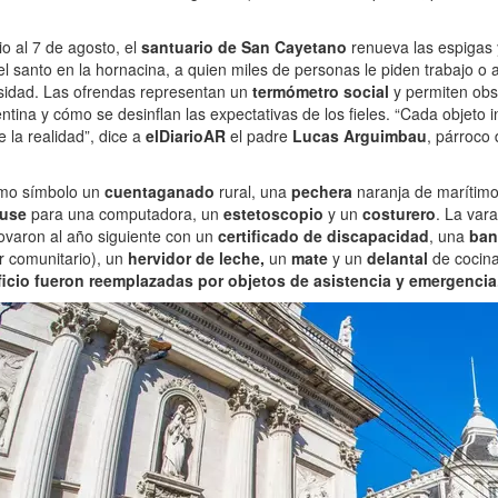
o al 7 de agosto, el
santuario de San Cayetano
renueva las espigas 
l santo en la hornacina, a quien miles de personas le piden trabajo o
sidad. Las ofrendas representan un
termómetro social
y permiten ob
entina y cómo se desinflan las expectativas de los fieles. “Cada objeto 
 la realidad”, dice a
elDiarioAR
el padre
Lucas Arguimbau
, párroco 
mo símbolo un
cuentaganado
rural, una
pechera
naranja de marítimo
use
para una computadora, un
estetoscopio
y un
costurero
. La var
novaron al año siguiente con un
certificado de discapacidad
, una
ban
r comunitario), un
hervidor de leche,
un
mate
y un
delantal
de cocin
ficio fueron reemplazadas por objetos de asistencia y emergencia