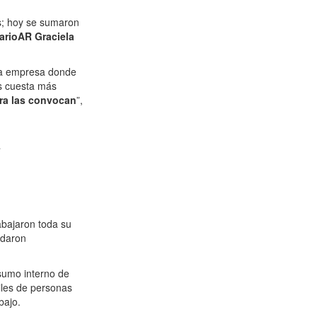
as; hoy se sumaron
iarioAR
Graciela
 la empresa donde
es cuesta más
era las convocan
”,
a
abajaron toda su
edaron
sumo interno de
iles de personas
bajo.