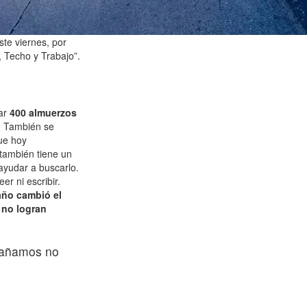
te viernes, por
, Techo y Trabajo”.
gar
400 almuerzos
. También se
e hoy
también tiene un
ayudar a buscarlo.
r ni escribir.
año cambió el
 no logran
mpañamos no