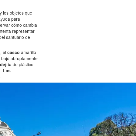
y los objetos que
 ayuda para
servar cómo cambia
intenta representar
del santuario de
, el
casco
amarillo
a bajó abruptamente
dejita
de plástico
a.
Las
.