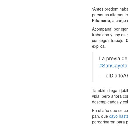
“Antes predominaban
personas altamente 
Filomena
, a cargo 
Acompaña, por ejem
trabajaba y hoy es 
conseguir trabajo.
C
explica.
La previa de
#SanCayeta
— elDiarioA
También llegan jubi
vida, pero ahora co
desempleados y col
En el año que se c
pan, que
cayó hast
peregrinaron para pe