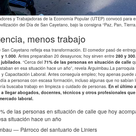
adores y Trabajadoras de la Economía Popular (UTEP) convocó para es
vilización del Día de San Cayetano, bajo la consigna “Paz, Pan, Tierra
tencia, menos trabajo
de San Cayetano refleja esa transformación. El comedor pasó de entre
 y 1.000
. Antes preparaban 20 desayunos; hoy sirven entre
280 y 300
y jubilados
. “Cerca del
71% de las personas en situación de calle
qu
aban en esa situación hace un año”, revela Arguimbau.La parroquia 
n y Capacitación Laboral. Antes conseguía empleo; hoy apenas puede 
día a personas con escasa formación, incluso algunas que no sabían lee
ría buscaba trabajo en limpieza o cuidado de personas.
En el último 
 a llegar abogados, docentes, técnicos y otros profesionales que
 mercado laboral.
1% de las personas en situación de calle que hoy aco
sa situación hace un año
imbau
—
Párroco del santuario de Liniers