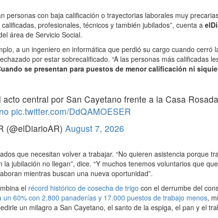
 personas con baja calificación o trayectorias laborales muy precari
calificadas, profesionales, técnicos y también jubilados”, cuenta a
elD
del área de Servicio Social.
plo, a un ingeniero en informática que perdió su cargo cuando cerró
rechazado por estar sobrecalificado. “A las personas más calificadas l
uando se presentan para puestos de menor calificación ni siqui
l acto central por San Cayetano frente a la Casa Rosad
no
pic.twitter.com/DdQAMOESER
R (@elDiarioAR)
August 7, 2026
lados que necesitan volver a trabajar. “No quieren asistencia porque tr
n la jubilación no llegan”, dice. “Y muchos tenemos voluntarios que qu
aboran mientras buscan una nueva oportunidad”.
ombina el
récord histórico de cosecha de trigo
con el derrumbe del con
a un 60% con 2.800 panaderías y 17.000 puestos de trabajo menos
, m
dirle un milagro a San Cayetano, el santo de la espiga, el pan y el tra