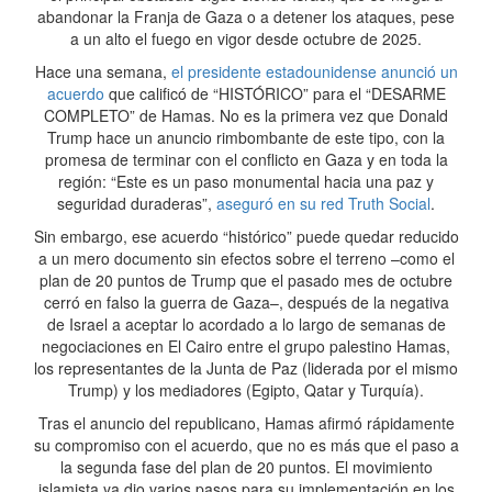
abandonar la Franja de Gaza o a detener los ataques, pese
a un alto el fuego en vigor desde octubre de 2025.
Hace una semana,
el presidente estadounidense anunció un
acuerdo
que calificó de “HISTÓRICO” para el “DESARME
COMPLETO” de Hamas. No es la primera vez que Donald
Trump hace un anuncio rimbombante de este tipo, con la
promesa de terminar con el conflicto en Gaza y en toda la
región: “Este es un paso monumental hacia una paz y
seguridad duraderas”,
aseguró en su red Truth Social
.
Sin embargo, ese acuerdo “histórico” puede quedar reducido
a un mero documento sin efectos sobre el terreno –como el
plan de 20 puntos de Trump que el pasado mes de octubre
cerró en falso la guerra de Gaza–, después de la negativa
de Israel a aceptar lo acordado a lo largo de semanas de
negociaciones en El Cairo entre el grupo palestino Hamas,
los representantes de la Junta de Paz (liderada por el mismo
Trump) y los mediadores (Egipto, Qatar y Turquía).
Tras el anuncio del republicano, Hamas afirmó rápidamente
su compromiso con el acuerdo, que no es más que el paso a
la segunda fase del plan de 20 puntos. El movimiento
islamista ya dio varios pasos para su implementación en los