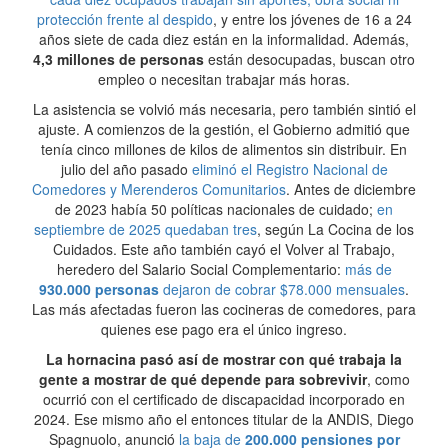
protección frente al despido
, y entre los jóvenes de 16 a 24
años siete de cada diez están en la informalidad. Además,
4,3 millones de personas
están desocupadas, buscan otro
empleo o necesitan trabajar más horas.
La asistencia se volvió más necesaria, pero también sintió el
ajuste. A comienzos de la gestión, el Gobierno admitió que
tenía cinco millones de kilos de alimentos sin distribuir. En
julio del año pasado
eliminó el Registro Nacional de
Comedores y Merenderos Comunitarios
. Antes de diciembre
de 2023 había 50 políticas nacionales de cuidado;
en
septiembre de 2025 quedaban tres
, según La Cocina de los
Cuidados. Este año también cayó el Volver al Trabajo,
heredero del Salario Social Complementario:
más de
930.000 personas
dejaron de cobrar $78.000 mensuales
.
Las más afectadas fueron las cocineras de comedores, para
quienes ese pago era el único ingreso.
La hornacina pasó así de mostrar con qué trabaja la
gente a mostrar de qué depende para sobrevivir
, como
ocurrió con el certificado de discapacidad incorporado en
2024. Ese mismo año el entonces titular de la ANDIS, Diego
Spagnuolo, anunció
la baja de
200.000 pensiones por