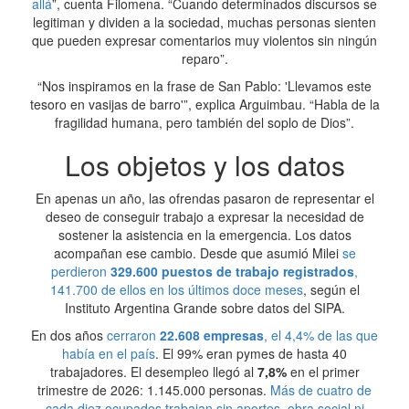
allá
”, cuenta Filomena. “Cuando determinados discursos se
legitiman y dividen a la sociedad, muchas personas sienten
que pueden expresar comentarios muy violentos sin ningún
reparo”.
“Nos inspiramos en la frase de San Pablo: 'Llevamos este
tesoro en vasijas de barro'”, explica Arguimbau. “Habla de la
fragilidad humana, pero también del soplo de Dios”.
Los objetos y los datos
En apenas un año, las ofrendas pasaron de representar el
deseo de conseguir trabajo a expresar la necesidad de
sostener la asistencia en la emergencia. Los datos
acompañan ese cambio. Desde que asumió Milei
se
perdieron
329.600 puestos de trabajo registrados
,
141.700 de ellos en los últimos doce meses
, según el
Instituto Argentina Grande sobre datos del SIPA.
En dos años
cerraron
22.608 empresas
, el 4,4% de las que
había en el país
. El 99% eran pymes de hasta 40
trabajadores. El desempleo llegó al
7,8%
en el primer
trimestre de 2026: 1.145.000 personas.
Más de cuatro de
cada diez ocupados trabajan sin aportes, obra social ni