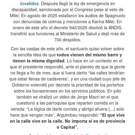
invalidez
. Después llegó la ley de emergencia en
discapacidad, sancionada por el Congreso pese al veto de
Milei. En agosto de 2025 estallaron los audios de Spagnuolo
con denuncias de coimas y menciones a Karina Milei. En
enero de este año el decreto 942/2025 disolvió la ANDIS,
transfirió sus funciones al Ministerio de Salud y dejó más de
700 despidos.
Con las vasijas de este año, el santuario quiso volver sobre
la sencilla idea de que
todos vienen del mismo barro y
tienen la misma dignidad
. Lo hace en un contexto en el
que el presidente respondió, ante el planteo de que la gente
no llega a fin de mes, que si fuera cierto “las calles tendrían
que estar llenas de cadáveres”, y en una ciudad cuyo jefe de
Gobierno extendió por decreto la prioridad de los porteños
sobre los bonaerenses en los servicios públicos. En julio
también se viralizó un video de Jorge Macri en el que
cuestionó a las parroquias que reparten comida en la
vereda: “La lógica de darle comida y abrigo afuera (...) solo
hace que vengan más”. Arguimbau respondió:
“El que vive
en la calle vive en la calle. No importa si es de provincia
o Capital”.