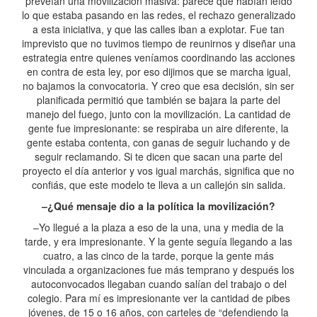
preveían una movilización masiva: parece que habían leído
lo que estaba pasando en las redes, el rechazo generalizado
a esta iniciativa, y que las calles iban a explotar. Fue tan
imprevisto que no tuvimos tiempo de reunirnos y diseñar una
estrategia entre quienes veníamos coordinando las acciones
en contra de esta ley, por eso dijimos que se marcha igual,
no bajamos la convocatoria. Y creo que esa decisión, sin ser
planificada permitió que también se bajara la parte del
manejo del fuego, junto con la movilización. La cantidad de
gente fue impresionante: se respiraba un aire diferente, la
gente estaba contenta, con ganas de seguir luchando y de
seguir reclamando. Si te dicen que sacan una parte del
proyecto el día anterior y vos igual marchás, significa que no
confiás, que este modelo te lleva a un callejón sin salida.
–¿Qué mensaje dio a la política la movilización?
–Yo llegué a la plaza a eso de la una, una y media de la
tarde, y era impresionante. Y la gente seguía llegando a las
cuatro, a las cinco de la tarde, porque la gente más
vinculada a organizaciones fue más temprano y después los
autoconvocados llegaban cuando salían del trabajo o del
colegio. Para mí es impresionante ver la cantidad de pibes
jóvenes, de 15 o 16 años, con carteles de “defendiendo la