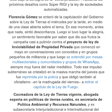
próximos desafíos como Súper RIGI y la ley de sociedades
automatizadas.
Florencia Gómez
se enteró de la capitulación del Gobierno
sobre la Ley de Tierras el miércoles por la tarde, en medio
de una clase abierta sobre el tema. En ese momento, antes
que nada, sintió desconfianza. Luego sí tuvo lugar la alegría,
un sentimiento favorable por saber que dio sus frutos la
campaña casi a pulmón contra el
proyecto de ley de
Inviolabilidad de Propiedad Privada
que comenzó en
mayo en conversaciones con conocidos y en grupos
pequeños de militancia y que luego
se extendió por mesas
multisectoriales y comunidades y grupos de WhatsApp
,
siempre muy fuera del radar mediático. Todo ese impulso
subterráneo se cristalizó en la masiva marcha del jueves que
fue
reprimida por la policía
y que obligó también al
oficialismo –en la madrugada del viernes– a r
etirar el
capítulo de la Ley de Fuego
.
Cocreadora de la Ley de Tierras vigente, abogada
experta en políticas de tierras rurales, ex secretaria de
Política Ambiental y Recursos Naturales
, y ex
subsecretaria Interjurisdiccional e Interinstitucional del