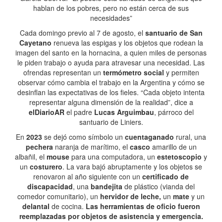
hablan de los pobres, pero no están cerca de sus
necesidades”
Cada domingo previo al 7 de agosto, el
santuario de San
Cayetano
renueva las espigas y los objetos que rodean la
imagen del santo en la hornacina, a quien miles de personas
le piden trabajo o ayuda para atravesar una necesidad. Las
ofrendas representan un
termómetro social
y permiten
observar cómo cambia el trabajo en la Argentina y cómo se
desinflan las expectativas de los fieles. “Cada objeto intenta
representar alguna dimensión de la realidad”, dice a
elDiarioAR
el padre
Lucas Arguimbau
, párroco del
santuario de Liniers.
En
2023
se dejó como símbolo un
cuentaganado
rural, una
pechera
naranja de marítimo, el
casco
amarillo de un
albañil, el
mouse
para una computadora, un
estetoscopio
y
un
costurero
. La vara bajó abruptamente y los objetos se
renovaron al año siguiente con un
certificado de
discapacidad
, una
bandejita
de plástico (vianda del
comedor comunitario), un
hervidor de leche,
un
mate
y un
delantal
de cocina.
Las herramientas de oficio fueron
reemplazadas por objetos de asistencia y emergencia.