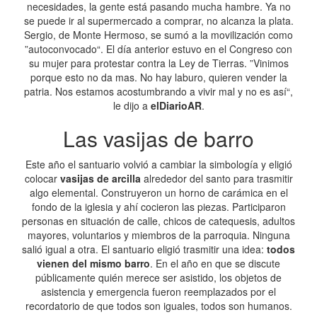
necesidades, la gente está pasando mucha hambre. Ya no
se puede ir al supermercado a comprar, no alcanza la plata.
Sergio, de Monte Hermoso, se sumó a la movilización como
”autoconvocado“. El día anterior estuvo en el Congreso con
su mujer para protestar contra la Ley de Tierras. ”Vinimos
porque esto no da mas. No hay laburo, quieren vender la
patria. Nos estamos acostumbrando a vivir mal y no es así“,
le dijo a
elDiarioAR
.
Las vasijas de barro
Este año el santuario volvió a cambiar la simbología y eligió
colocar
vasijas de arcilla
alrededor del santo para trasmitir
algo elemental. Construyeron un horno de carámica en el
fondo de la iglesia y ahí cocieron las piezas. Participaron
personas en situación de calle, chicos de catequesis, adultos
mayores, voluntarios y miembros de la parroquia. Ninguna
salió igual a otra. El santuario eligió trasmitir una idea:
todos
vienen del mismo barro
. En el año en que se discute
públicamente quién merece ser asistido, los objetos de
asistencia y emergencia fueron reemplazados por el
recordatorio de que todos son iguales, todos son humanos.