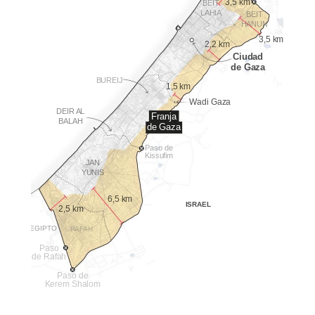
3,5 km
BEIT
LAHIA
BEIT
HANUN
3,5 km
2,2 km
Ciudad
de Gaza
BUREIJ
1,5 km
Wadi Gaza
DEIR AL
Franja
BALAH
de Gaza
Paso de
Kissufim
JAN
YUNIS
6,5 km
ISRAEL
2,5 km
EGIPTO
RAFAH
Paso
de Rafah
Paso de
Kerem Shalom