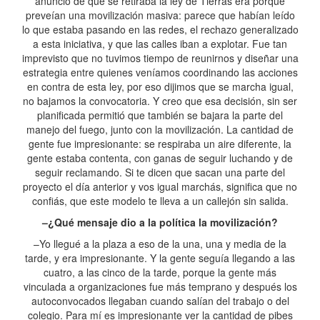
anuncio de que se retiraba la ley de Tierras era porque
preveían una movilización masiva: parece que habían leído
lo que estaba pasando en las redes, el rechazo generalizado
a esta iniciativa, y que las calles iban a explotar. Fue tan
imprevisto que no tuvimos tiempo de reunirnos y diseñar una
estrategia entre quienes veníamos coordinando las acciones
en contra de esta ley, por eso dijimos que se marcha igual,
no bajamos la convocatoria. Y creo que esa decisión, sin ser
planificada permitió que también se bajara la parte del
manejo del fuego, junto con la movilización. La cantidad de
gente fue impresionante: se respiraba un aire diferente, la
gente estaba contenta, con ganas de seguir luchando y de
seguir reclamando. Si te dicen que sacan una parte del
proyecto el día anterior y vos igual marchás, significa que no
confiás, que este modelo te lleva a un callejón sin salida.
–¿Qué mensaje dio a la política la movilización?
–Yo llegué a la plaza a eso de la una, una y media de la
tarde, y era impresionante. Y la gente seguía llegando a las
cuatro, a las cinco de la tarde, porque la gente más
vinculada a organizaciones fue más temprano y después los
autoconvocados llegaban cuando salían del trabajo o del
colegio. Para mí es impresionante ver la cantidad de pibes