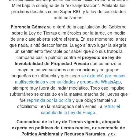
Milei bajo la consigna de la “extranjerización”. Adelanta los
próximos desafíos como Súper RIGI y la ley de sociedades
automatizadas.
Florencia Gómez
se enteró de la capitulación del Gobierno
sobre la Ley de Tierras el miércoles por la tarde, en medio
de una clase abierta sobre el tema. En ese momento, antes
que nada, sintió desconfianza. Luego sí tuvo lugar la alegría,
un sentimiento favorable por saber que dio sus frutos la
campaña casi a pulmón contra el
proyecto de ley de
Inviolabilidad de Propiedad Privada
que comenzó en
mayo en conversaciones con conocidos y en grupos
pequeños de militancia y que luego
se extendió por mesas
multisectoriales y comunidades y grupos de WhatsApp
,
siempre muy fuera del radar mediático. Todo ese impulso
subterráneo se cristalizó en la masiva marcha del jueves que
fue
reprimida por la policía
y que obligó también al
oficialismo –en la madrugada del viernes– a r
etirar el
capítulo de la Ley de Fuego
.
Cocreadora de la Ley de Tierras vigente, abogada
experta en políticas de tierras rurales, ex secretaria de
Política Ambiental y Recursos Naturales
, y ex