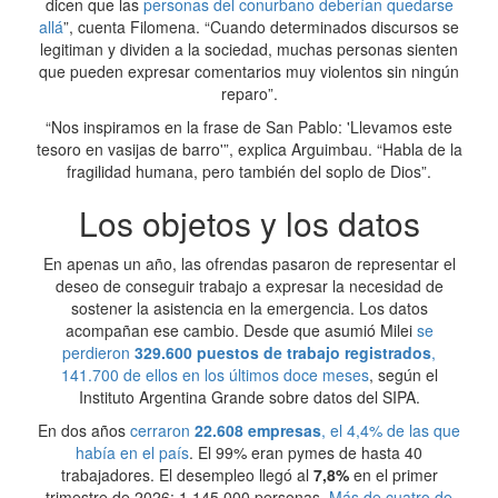
dicen que las
personas del conurbano deberían quedarse
allá
”, cuenta Filomena. “Cuando determinados discursos se
legitiman y dividen a la sociedad, muchas personas sienten
que pueden expresar comentarios muy violentos sin ningún
reparo”.
“Nos inspiramos en la frase de San Pablo: 'Llevamos este
tesoro en vasijas de barro'”, explica Arguimbau. “Habla de la
fragilidad humana, pero también del soplo de Dios”.
Los objetos y los datos
En apenas un año, las ofrendas pasaron de representar el
deseo de conseguir trabajo a expresar la necesidad de
sostener la asistencia en la emergencia. Los datos
acompañan ese cambio. Desde que asumió Milei
se
perdieron
329.600 puestos de trabajo registrados
,
141.700 de ellos en los últimos doce meses
, según el
Instituto Argentina Grande sobre datos del SIPA.
En dos años
cerraron
22.608 empresas
, el 4,4% de las que
había en el país
. El 99% eran pymes de hasta 40
trabajadores. El desempleo llegó al
7,8%
en el primer
trimestre de 2026: 1.145.000 personas.
Más de cuatro de