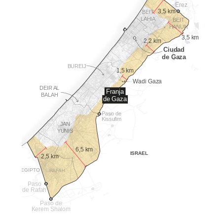
Erez
3,5 km
BEIT
LAHIA
BEIT
HANUN
3,5 km
2,2 km
Ciudad
de Gaza
BUREIJ
1,5 km
Wadi Gaza
DEIR AL
Franja
BALAH
de Gaza
Paso de
Kissufim
JAN
YUNIS
6,5 km
ISRAEL
2,5 km
EGIPTO
RAFAH
Paso
de Rafah
Paso de
Kerem Shalom