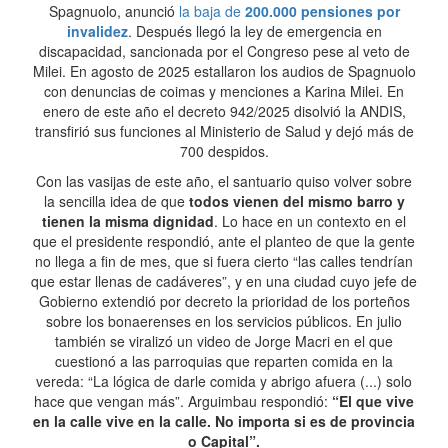
Spagnuolo, anunció
la baja de
200.000 pensiones por
invalidez
. Después llegó la ley de emergencia en
discapacidad, sancionada por el Congreso pese al veto de
Milei. En agosto de 2025 estallaron los audios de Spagnuolo
con denuncias de coimas y menciones a Karina Milei. En
enero de este año el decreto 942/2025 disolvió la ANDIS,
transfirió sus funciones al Ministerio de Salud y dejó más de
700 despidos.
Con las vasijas de este año, el santuario quiso volver sobre
la sencilla idea de que
todos vienen del mismo barro y
tienen la misma dignidad
. Lo hace en un contexto en el
que el presidente respondió, ante el planteo de que la gente
no llega a fin de mes, que si fuera cierto “las calles tendrían
que estar llenas de cadáveres”, y en una ciudad cuyo jefe de
Gobierno extendió por decreto la prioridad de los porteños
sobre los bonaerenses en los servicios públicos. En julio
también se viralizó un video de Jorge Macri en el que
cuestionó a las parroquias que reparten comida en la
vereda: “La lógica de darle comida y abrigo afuera (...) solo
hace que vengan más”. Arguimbau respondió:
“El que vive
en la calle vive en la calle. No importa si es de provincia
o Capital”.