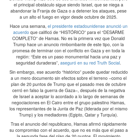
el principal obstáculo sigue siendo Israel, que se niega a
abandonar la Franja de Gaza o a detener los ataques, pese
a un alto el fuego en vigor desde octubre de 2025.
Hace una semana,
el presidente estadounidense anunció un
acuerdo
que calificó de “HISTÓRICO” para el “DESARME
COMPLETO” de Hamas. No es la primera vez que Donald
Trump hace un anuncio rimbombante de este tipo, con la
promesa de terminar con el conflicto en Gaza y en toda la
región: “Este es un paso monumental hacia una paz y
seguridad duraderas”,
aseguró en su red Truth Social
.
Sin embargo, ese acuerdo “histórico” puede quedar reducido
a un mero documento sin efectos sobre el terreno –como el
plan de 20 puntos de Trump que el pasado mes de octubre
cerró en falso la guerra de Gaza–, después de la negativa
de Israel a aceptar lo acordado a lo largo de semanas de
negociaciones en El Cairo entre el grupo palestino Hamas,
los representantes de la Junta de Paz (liderada por el mismo
Trump) y los mediadores (Egipto, Qatar y Turquía).
Tras el anuncio del republicano, Hamas afirmó rápidamente
su compromiso con el acuerdo, que no es más que el paso a
la segunda fase del plan de 20 puntos. El movimiento