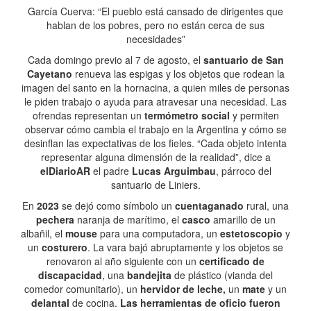
García Cuerva: “El pueblo está cansado de dirigentes que
hablan de los pobres, pero no están cerca de sus
necesidades”
Cada domingo previo al 7 de agosto, el
santuario de San
Cayetano
renueva las espigas y los objetos que rodean la
imagen del santo en la hornacina, a quien miles de personas
le piden trabajo o ayuda para atravesar una necesidad. Las
ofrendas representan un
termómetro social
y permiten
observar cómo cambia el trabajo en la Argentina y cómo se
desinflan las expectativas de los fieles. “Cada objeto intenta
representar alguna dimensión de la realidad”, dice a
elDiarioAR
el padre
Lucas Arguimbau
, párroco del
santuario de Liniers.
En
2023
se dejó como símbolo un
cuentaganado
rural, una
pechera
naranja de marítimo, el
casco
amarillo de un
albañil, el
mouse
para una computadora, un
estetoscopio
y
un
costurero
. La vara bajó abruptamente y los objetos se
renovaron al año siguiente con un
certificado de
discapacidad
, una
bandejita
de plástico (vianda del
comedor comunitario), un
hervidor de leche,
un
mate
y un
delantal
de cocina.
Las herramientas de oficio fueron