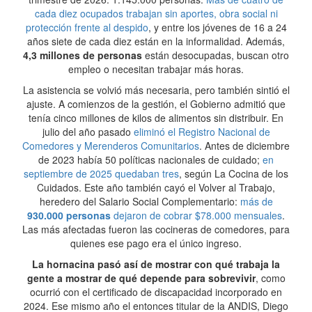
cada diez ocupados trabajan sin aportes, obra social ni
protección frente al despido
, y entre los jóvenes de 16 a 24
años siete de cada diez están en la informalidad. Además,
4,3 millones de personas
están desocupadas, buscan otro
empleo o necesitan trabajar más horas.
La asistencia se volvió más necesaria, pero también sintió el
ajuste. A comienzos de la gestión, el Gobierno admitió que
tenía cinco millones de kilos de alimentos sin distribuir. En
julio del año pasado
eliminó el Registro Nacional de
Comedores y Merenderos Comunitarios
. Antes de diciembre
de 2023 había 50 políticas nacionales de cuidado;
en
septiembre de 2025 quedaban tres
, según La Cocina de los
Cuidados. Este año también cayó el Volver al Trabajo,
heredero del Salario Social Complementario:
más de
930.000 personas
dejaron de cobrar $78.000 mensuales
.
Las más afectadas fueron las cocineras de comedores, para
quienes ese pago era el único ingreso.
La hornacina pasó así de mostrar con qué trabaja la
gente a mostrar de qué depende para sobrevivir
, como
ocurrió con el certificado de discapacidad incorporado en
2024. Ese mismo año el entonces titular de la ANDIS, Diego