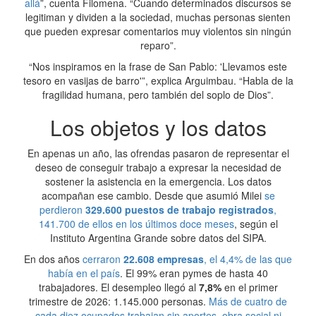
allá
”, cuenta Filomena. “Cuando determinados discursos se
legitiman y dividen a la sociedad, muchas personas sienten
que pueden expresar comentarios muy violentos sin ningún
reparo”.
“Nos inspiramos en la frase de San Pablo: 'Llevamos este
tesoro en vasijas de barro'”, explica Arguimbau. “Habla de la
fragilidad humana, pero también del soplo de Dios”.
Los objetos y los datos
En apenas un año, las ofrendas pasaron de representar el
deseo de conseguir trabajo a expresar la necesidad de
sostener la asistencia en la emergencia. Los datos
acompañan ese cambio. Desde que asumió Milei
se
perdieron
329.600 puestos de trabajo registrados
,
141.700 de ellos en los últimos doce meses
, según el
Instituto Argentina Grande sobre datos del SIPA.
En dos años
cerraron
22.608 empresas
, el 4,4% de las que
había en el país
. El 99% eran pymes de hasta 40
trabajadores. El desempleo llegó al
7,8%
en el primer
trimestre de 2026: 1.145.000 personas.
Más de cuatro de
cada diez ocupados trabajan sin aportes, obra social ni