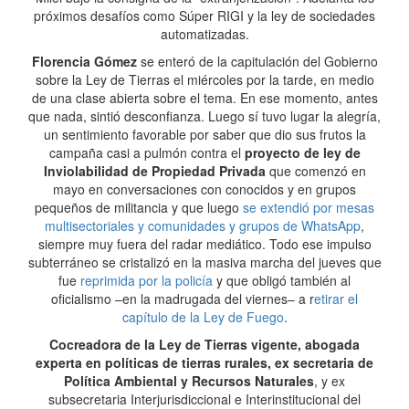
próximos desafíos como Súper RIGI y la ley de sociedades
automatizadas.
Florencia Gómez
se enteró de la capitulación del Gobierno
sobre la Ley de Tierras el miércoles por la tarde, en medio
de una clase abierta sobre el tema. En ese momento, antes
que nada, sintió desconfianza. Luego sí tuvo lugar la alegría,
un sentimiento favorable por saber que dio sus frutos la
campaña casi a pulmón contra el
proyecto de ley de
Inviolabilidad de Propiedad Privada
que comenzó en
mayo en conversaciones con conocidos y en grupos
pequeños de militancia y que luego
se extendió por mesas
multisectoriales y comunidades y grupos de WhatsApp
,
siempre muy fuera del radar mediático. Todo ese impulso
subterráneo se cristalizó en la masiva marcha del jueves que
fue
reprimida por la policía
y que obligó también al
oficialismo –en la madrugada del viernes– a r
etirar el
capítulo de la Ley de Fuego
.
Cocreadora de la Ley de Tierras vigente, abogada
experta en políticas de tierras rurales, ex secretaria de
Política Ambiental y Recursos Naturales
, y ex
subsecretaria Interjurisdiccional e Interinstitucional del