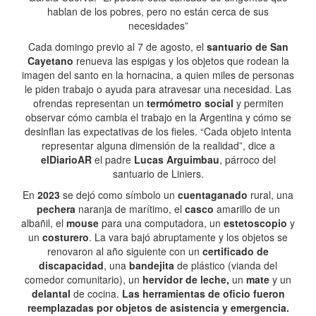
hablan de los pobres, pero no están cerca de sus
necesidades”
Cada domingo previo al 7 de agosto, el
santuario de San
Cayetano
renueva las espigas y los objetos que rodean la
imagen del santo en la hornacina, a quien miles de personas
le piden trabajo o ayuda para atravesar una necesidad. Las
ofrendas representan un
termómetro social
y permiten
observar cómo cambia el trabajo en la Argentina y cómo se
desinflan las expectativas de los fieles. “Cada objeto intenta
representar alguna dimensión de la realidad”, dice a
elDiarioAR
el padre
Lucas Arguimbau
, párroco del
santuario de Liniers.
En
2023
se dejó como símbolo un
cuentaganado
rural, una
pechera
naranja de marítimo, el
casco
amarillo de un
albañil, el
mouse
para una computadora, un
estetoscopio
y
un
costurero
. La vara bajó abruptamente y los objetos se
renovaron al año siguiente con un
certificado de
discapacidad
, una
bandejita
de plástico (vianda del
comedor comunitario), un
hervidor de leche,
un
mate
y un
delantal
de cocina.
Las herramientas de oficio fueron
reemplazadas por objetos de asistencia y emergencia.