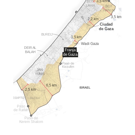
3,5 km
BEIT
LAHIA
BEIT
HANUN
3,5 km
2,2 km
Ciudad
de Gaza
BUREIJ
1,5 km
Wadi Gaza
DEIR AL
Franja
BALAH
de Gaza
Paso de
Kissufim
JAN
YUNIS
6,5 km
ISRAEL
2,5 km
EGIPTO
RAFAH
Paso
de Rafah
Paso de
Kerem Shalom