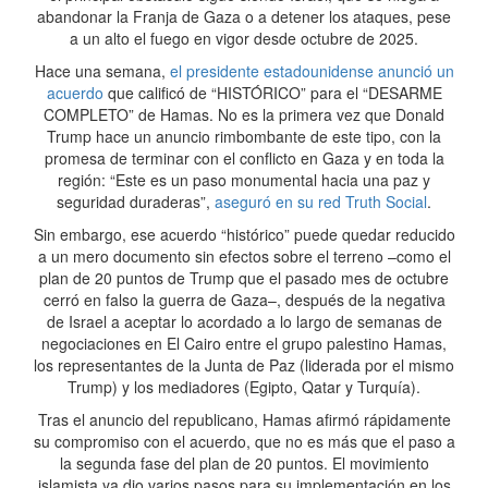
abandonar la Franja de Gaza o a detener los ataques, pese
a un alto el fuego en vigor desde octubre de 2025.
Hace una semana,
el presidente estadounidense anunció un
acuerdo
que calificó de “HISTÓRICO” para el “DESARME
COMPLETO” de Hamas. No es la primera vez que Donald
Trump hace un anuncio rimbombante de este tipo, con la
promesa de terminar con el conflicto en Gaza y en toda la
región: “Este es un paso monumental hacia una paz y
seguridad duraderas”,
aseguró en su red Truth Social
.
Sin embargo, ese acuerdo “histórico” puede quedar reducido
a un mero documento sin efectos sobre el terreno –como el
plan de 20 puntos de Trump que el pasado mes de octubre
cerró en falso la guerra de Gaza–, después de la negativa
de Israel a aceptar lo acordado a lo largo de semanas de
negociaciones en El Cairo entre el grupo palestino Hamas,
los representantes de la Junta de Paz (liderada por el mismo
Trump) y los mediadores (Egipto, Qatar y Turquía).
Tras el anuncio del republicano, Hamas afirmó rápidamente
su compromiso con el acuerdo, que no es más que el paso a
la segunda fase del plan de 20 puntos. El movimiento
islamista ya dio varios pasos para su implementación en los