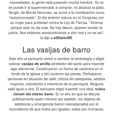
necesidades, la gente está pasando mucha hambre. Ya no
se puede ir al supermercado a comprar, no alcanza la plata.
Sergio, de Monte Hermoso, se sumó a la movilización como
”autoconvocado“. El día anterior estuvo en el Congreso con
su mujer para protestar contra la Ley de Tierras. ”Vinimos
porque esto no da mas. No hay laburo, quieren vender la
patria. Nos estamos acostumbrando a vivir mal y no es así“,
le dijo a
elDiarioAR
.
Las vasijas de barro
Este año el santuario volvió a cambiar la simbología y eligió
colocar
vasijas de arcilla
alrededor del santo para trasmitir
algo elemental. Construyeron un horno de carámica en el
fondo de la iglesia y ahí cocieron las piezas. Participaron
personas en situación de calle, chicos de catequesis, adultos
mayores, voluntarios y miembros de la parroquia. Ninguna
salió igual a otra. El santuario eligió trasmitir una idea:
todos
vienen del mismo barro
. En el año en que se discute
públicamente quién merece ser asistido, los objetos de
asistencia y emergencia fueron reemplazados por el
recordatorio de que todos son iguales, todos son humanos.