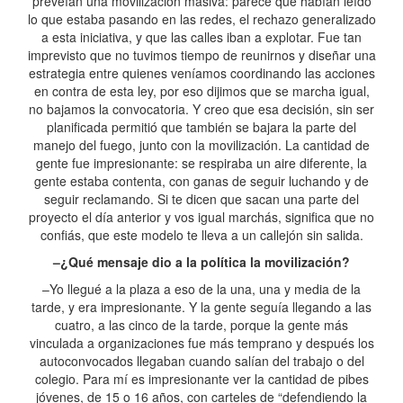
preveían una movilización masiva: parece que habían leído
lo que estaba pasando en las redes, el rechazo generalizado
a esta iniciativa, y que las calles iban a explotar. Fue tan
imprevisto que no tuvimos tiempo de reunirnos y diseñar una
estrategia entre quienes veníamos coordinando las acciones
en contra de esta ley, por eso dijimos que se marcha igual,
no bajamos la convocatoria. Y creo que esa decisión, sin ser
planificada permitió que también se bajara la parte del
manejo del fuego, junto con la movilización. La cantidad de
gente fue impresionante: se respiraba un aire diferente, la
gente estaba contenta, con ganas de seguir luchando y de
seguir reclamando. Si te dicen que sacan una parte del
proyecto el día anterior y vos igual marchás, significa que no
confiás, que este modelo te lleva a un callejón sin salida.
–¿Qué mensaje dio a la política la movilización?
–Yo llegué a la plaza a eso de la una, una y media de la
tarde, y era impresionante. Y la gente seguía llegando a las
cuatro, a las cinco de la tarde, porque la gente más
vinculada a organizaciones fue más temprano y después los
autoconvocados llegaban cuando salían del trabajo o del
colegio. Para mí es impresionante ver la cantidad de pibes
jóvenes, de 15 o 16 años, con carteles de “defendiendo la