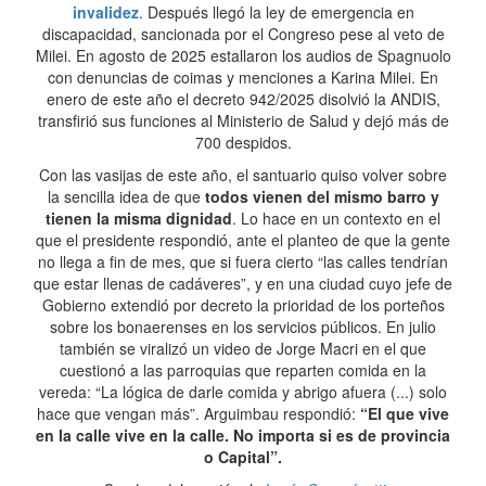
invalidez
. Después llegó la ley de emergencia en
discapacidad, sancionada por el Congreso pese al veto de
Milei. En agosto de 2025 estallaron los audios de Spagnuolo
con denuncias de coimas y menciones a Karina Milei. En
enero de este año el decreto 942/2025 disolvió la ANDIS,
transfirió sus funciones al Ministerio de Salud y dejó más de
700 despidos.
Con las vasijas de este año, el santuario quiso volver sobre
la sencilla idea de que
todos vienen del mismo barro y
tienen la misma dignidad
. Lo hace en un contexto en el
que el presidente respondió, ante el planteo de que la gente
no llega a fin de mes, que si fuera cierto “las calles tendrían
que estar llenas de cadáveres”, y en una ciudad cuyo jefe de
Gobierno extendió por decreto la prioridad de los porteños
sobre los bonaerenses en los servicios públicos. En julio
también se viralizó un video de Jorge Macri en el que
cuestionó a las parroquias que reparten comida en la
vereda: “La lógica de darle comida y abrigo afuera (...) solo
hace que vengan más”. Arguimbau respondió:
“El que vive
en la calle vive en la calle. No importa si es de provincia
o Capital”.