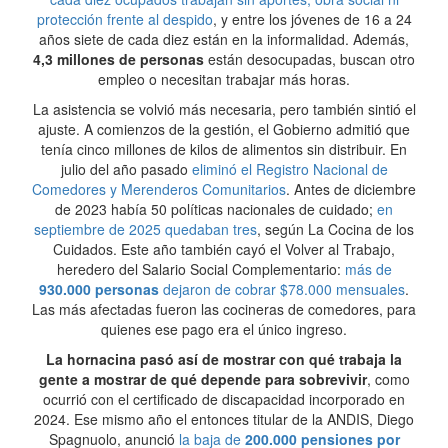
protección frente al despido
, y entre los jóvenes de 16 a 24
años siete de cada diez están en la informalidad. Además,
4,3 millones de personas
están desocupadas, buscan otro
empleo o necesitan trabajar más horas.
La asistencia se volvió más necesaria, pero también sintió el
ajuste. A comienzos de la gestión, el Gobierno admitió que
tenía cinco millones de kilos de alimentos sin distribuir. En
julio del año pasado
eliminó el Registro Nacional de
Comedores y Merenderos Comunitarios
. Antes de diciembre
de 2023 había 50 políticas nacionales de cuidado;
en
septiembre de 2025 quedaban tres
, según La Cocina de los
Cuidados. Este año también cayó el Volver al Trabajo,
heredero del Salario Social Complementario:
más de
930.000 personas
dejaron de cobrar $78.000 mensuales
.
Las más afectadas fueron las cocineras de comedores, para
quienes ese pago era el único ingreso.
La hornacina pasó así de mostrar con qué trabaja la
gente a mostrar de qué depende para sobrevivir
, como
ocurrió con el certificado de discapacidad incorporado en
2024. Ese mismo año el entonces titular de la ANDIS, Diego
Spagnuolo, anunció
la baja de
200.000 pensiones por