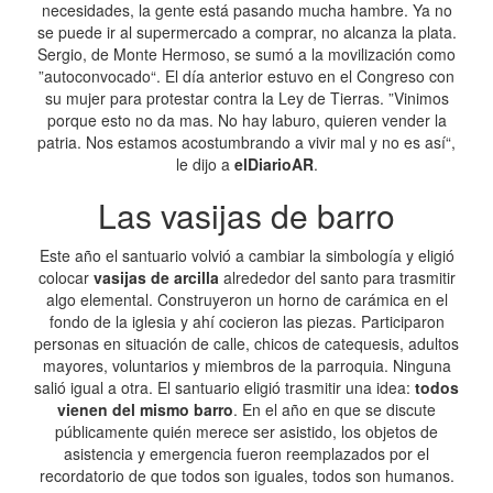
necesidades, la gente está pasando mucha hambre. Ya no
se puede ir al supermercado a comprar, no alcanza la plata.
Sergio, de Monte Hermoso, se sumó a la movilización como
”autoconvocado“. El día anterior estuvo en el Congreso con
su mujer para protestar contra la Ley de Tierras. ”Vinimos
porque esto no da mas. No hay laburo, quieren vender la
patria. Nos estamos acostumbrando a vivir mal y no es así“,
le dijo a
elDiarioAR
.
Las vasijas de barro
Este año el santuario volvió a cambiar la simbología y eligió
colocar
vasijas de arcilla
alrededor del santo para trasmitir
algo elemental. Construyeron un horno de carámica en el
fondo de la iglesia y ahí cocieron las piezas. Participaron
personas en situación de calle, chicos de catequesis, adultos
mayores, voluntarios y miembros de la parroquia. Ninguna
salió igual a otra. El santuario eligió trasmitir una idea:
todos
vienen del mismo barro
. En el año en que se discute
públicamente quién merece ser asistido, los objetos de
asistencia y emergencia fueron reemplazados por el
recordatorio de que todos son iguales, todos son humanos.