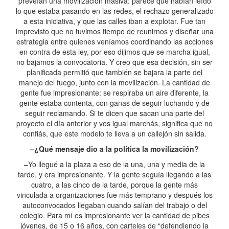
preveían una movilización masiva: parece que habían leído
lo que estaba pasando en las redes, el rechazo generalizado
a esta iniciativa, y que las calles iban a explotar. Fue tan
imprevisto que no tuvimos tiempo de reunirnos y diseñar una
estrategia entre quienes veníamos coordinando las acciones
en contra de esta ley, por eso dijimos que se marcha igual,
no bajamos la convocatoria. Y creo que esa decisión, sin ser
planificada permitió que también se bajara la parte del
manejo del fuego, junto con la movilización. La cantidad de
gente fue impresionante: se respiraba un aire diferente, la
gente estaba contenta, con ganas de seguir luchando y de
seguir reclamando. Si te dicen que sacan una parte del
proyecto el día anterior y vos igual marchás, significa que no
confiás, que este modelo te lleva a un callejón sin salida.
–¿Qué mensaje dio a la política la movilización?
–Yo llegué a la plaza a eso de la una, una y media de la
tarde, y era impresionante. Y la gente seguía llegando a las
cuatro, a las cinco de la tarde, porque la gente más
vinculada a organizaciones fue más temprano y después los
autoconvocados llegaban cuando salían del trabajo o del
colegio. Para mí es impresionante ver la cantidad de pibes
jóvenes, de 15 o 16 años, con carteles de “defendiendo la