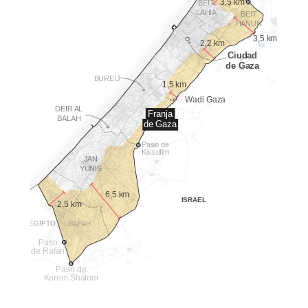
3,5 km
BEIT
LAHIA
BEIT
HANUN
3,5 km
2,2 km
Ciudad
de Gaza
BUREIJ
1,5 km
Wadi Gaza
DEIR AL
Franja
BALAH
de Gaza
Paso de
Kissufim
JAN
YUNIS
6,5 km
ISRAEL
2,5 km
EGIPTO
RAFAH
Paso
de Rafah
Paso de
Kerem Shalom