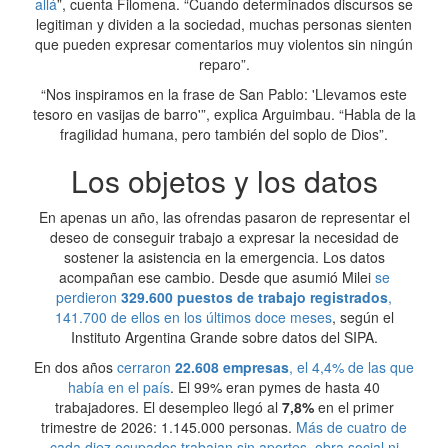
allá
”, cuenta Filomena. “Cuando determinados discursos se
legitiman y dividen a la sociedad, muchas personas sienten
que pueden expresar comentarios muy violentos sin ningún
reparo”.
“Nos inspiramos en la frase de San Pablo: 'Llevamos este
tesoro en vasijas de barro'”, explica Arguimbau. “Habla de la
fragilidad humana, pero también del soplo de Dios”.
Los objetos y los datos
En apenas un año, las ofrendas pasaron de representar el
deseo de conseguir trabajo a expresar la necesidad de
sostener la asistencia en la emergencia. Los datos
acompañan ese cambio. Desde que asumió Milei
se
perdieron
329.600 puestos de trabajo registrados
,
141.700 de ellos en los últimos doce meses
, según el
Instituto Argentina Grande sobre datos del SIPA.
En dos años
cerraron
22.608 empresas
, el 4,4% de las que
había en el país
. El 99% eran pymes de hasta 40
trabajadores. El desempleo llegó al
7,8%
en el primer
trimestre de 2026: 1.145.000 personas.
Más de cuatro de
cada diez ocupados trabajan sin aportes, obra social ni