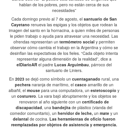
hablan de los pobres, pero no están cerca de sus
necesidades”
Cada domingo previo al 7 de agosto, el
santuario de San
Cayetano
renueva las espigas y los objetos que rodean la
imagen del santo en la hornacina, a quien miles de personas
le piden trabajo o ayuda para atravesar una necesidad. Las
ofrendas representan un
termómetro social
y permiten
observar cómo cambia el trabajo en la Argentina y cómo se
desinflan las expectativas de los fieles. “Cada objeto intenta
representar alguna dimensión de la realidad”, dice a
elDiarioAR
el padre
Lucas Arguimbau
, párroco del
santuario de Liniers.
En
2023
se dejó como símbolo un
cuentaganado
rural, una
pechera
naranja de marítimo, el
casco
amarillo de un
albañil, el
mouse
para una computadora, un
estetoscopio
y
un
costurero
. La vara bajó abruptamente y los objetos se
renovaron al año siguiente con un
certificado de
discapacidad
, una
bandejita
de plástico (vianda del
comedor comunitario), un
hervidor de leche,
un
mate
y un
delantal
de cocina.
Las herramientas de oficio fueron
reemplazadas por objetos de asistencia y emergencia.