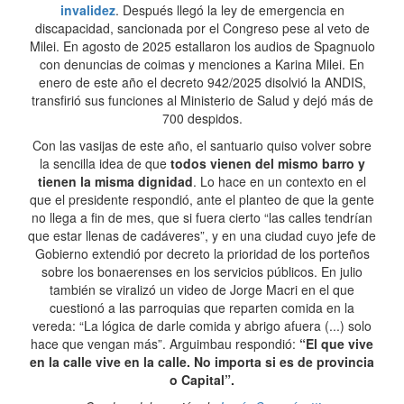
invalidez
. Después llegó la ley de emergencia en
discapacidad, sancionada por el Congreso pese al veto de
Milei. En agosto de 2025 estallaron los audios de Spagnuolo
con denuncias de coimas y menciones a Karina Milei. En
enero de este año el decreto 942/2025 disolvió la ANDIS,
transfirió sus funciones al Ministerio de Salud y dejó más de
700 despidos.
Con las vasijas de este año, el santuario quiso volver sobre
la sencilla idea de que
todos vienen del mismo barro y
tienen la misma dignidad
. Lo hace en un contexto en el
que el presidente respondió, ante el planteo de que la gente
no llega a fin de mes, que si fuera cierto “las calles tendrían
que estar llenas de cadáveres”, y en una ciudad cuyo jefe de
Gobierno extendió por decreto la prioridad de los porteños
sobre los bonaerenses en los servicios públicos. En julio
también se viralizó un video de Jorge Macri en el que
cuestionó a las parroquias que reparten comida en la
vereda: “La lógica de darle comida y abrigo afuera (...) solo
hace que vengan más”. Arguimbau respondió:
“El que vive
en la calle vive en la calle. No importa si es de provincia
o Capital”.