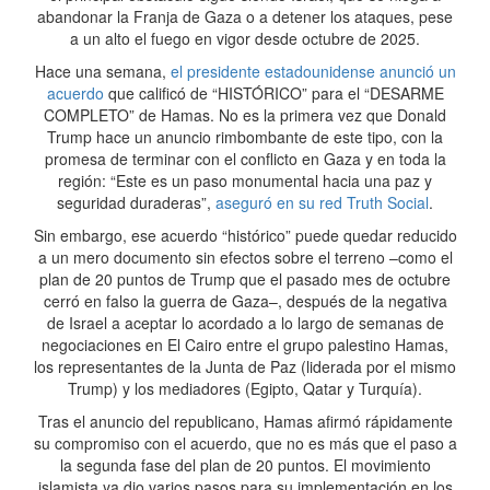
abandonar la Franja de Gaza o a detener los ataques, pese
a un alto el fuego en vigor desde octubre de 2025.
Hace una semana,
el presidente estadounidense anunció un
acuerdo
que calificó de “HISTÓRICO” para el “DESARME
COMPLETO” de Hamas. No es la primera vez que Donald
Trump hace un anuncio rimbombante de este tipo, con la
promesa de terminar con el conflicto en Gaza y en toda la
región: “Este es un paso monumental hacia una paz y
seguridad duraderas”,
aseguró en su red Truth Social
.
Sin embargo, ese acuerdo “histórico” puede quedar reducido
a un mero documento sin efectos sobre el terreno –como el
plan de 20 puntos de Trump que el pasado mes de octubre
cerró en falso la guerra de Gaza–, después de la negativa
de Israel a aceptar lo acordado a lo largo de semanas de
negociaciones en El Cairo entre el grupo palestino Hamas,
los representantes de la Junta de Paz (liderada por el mismo
Trump) y los mediadores (Egipto, Qatar y Turquía).
Tras el anuncio del republicano, Hamas afirmó rápidamente
su compromiso con el acuerdo, que no es más que el paso a
la segunda fase del plan de 20 puntos. El movimiento
islamista ya dio varios pasos para su implementación en los