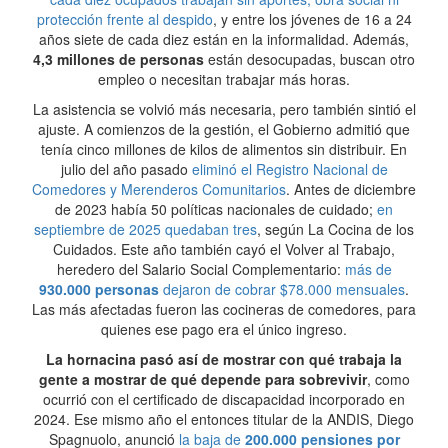
protección frente al despido
, y entre los jóvenes de 16 a 24
años siete de cada diez están en la informalidad. Además,
4,3 millones de personas
están desocupadas, buscan otro
empleo o necesitan trabajar más horas.
La asistencia se volvió más necesaria, pero también sintió el
ajuste. A comienzos de la gestión, el Gobierno admitió que
tenía cinco millones de kilos de alimentos sin distribuir. En
julio del año pasado
eliminó el Registro Nacional de
Comedores y Merenderos Comunitarios
. Antes de diciembre
de 2023 había 50 políticas nacionales de cuidado;
en
septiembre de 2025 quedaban tres
, según La Cocina de los
Cuidados. Este año también cayó el Volver al Trabajo,
heredero del Salario Social Complementario:
más de
930.000 personas
dejaron de cobrar $78.000 mensuales
.
Las más afectadas fueron las cocineras de comedores, para
quienes ese pago era el único ingreso.
La hornacina pasó así de mostrar con qué trabaja la
gente a mostrar de qué depende para sobrevivir
, como
ocurrió con el certificado de discapacidad incorporado en
2024. Ese mismo año el entonces titular de la ANDIS, Diego
Spagnuolo, anunció
la baja de
200.000 pensiones por