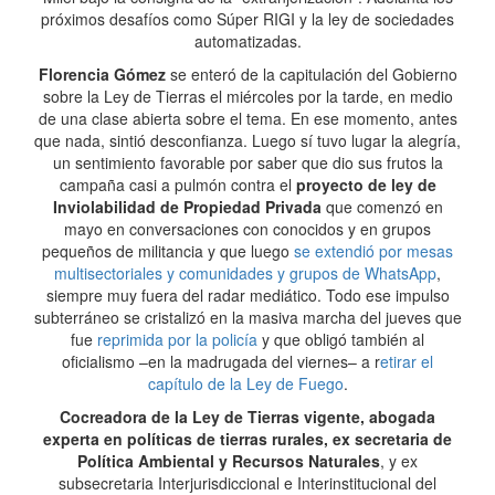
próximos desafíos como Súper RIGI y la ley de sociedades
automatizadas.
Florencia Gómez
se enteró de la capitulación del Gobierno
sobre la Ley de Tierras el miércoles por la tarde, en medio
de una clase abierta sobre el tema. En ese momento, antes
que nada, sintió desconfianza. Luego sí tuvo lugar la alegría,
un sentimiento favorable por saber que dio sus frutos la
campaña casi a pulmón contra el
proyecto de ley de
Inviolabilidad de Propiedad Privada
que comenzó en
mayo en conversaciones con conocidos y en grupos
pequeños de militancia y que luego
se extendió por mesas
multisectoriales y comunidades y grupos de WhatsApp
,
siempre muy fuera del radar mediático. Todo ese impulso
subterráneo se cristalizó en la masiva marcha del jueves que
fue
reprimida por la policía
y que obligó también al
oficialismo –en la madrugada del viernes– a r
etirar el
capítulo de la Ley de Fuego
.
Cocreadora de la Ley de Tierras vigente, abogada
experta en políticas de tierras rurales, ex secretaria de
Política Ambiental y Recursos Naturales
, y ex
subsecretaria Interjurisdiccional e Interinstitucional del