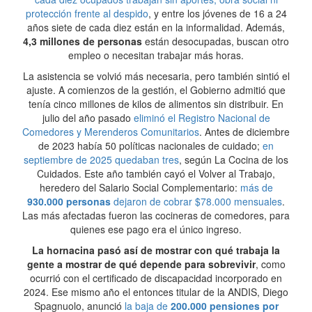
protección frente al despido
, y entre los jóvenes de 16 a 24
años siete de cada diez están en la informalidad. Además,
4,3 millones de personas
están desocupadas, buscan otro
empleo o necesitan trabajar más horas.
La asistencia se volvió más necesaria, pero también sintió el
ajuste. A comienzos de la gestión, el Gobierno admitió que
tenía cinco millones de kilos de alimentos sin distribuir. En
julio del año pasado
eliminó el Registro Nacional de
Comedores y Merenderos Comunitarios
. Antes de diciembre
de 2023 había 50 políticas nacionales de cuidado;
en
septiembre de 2025 quedaban tres
, según La Cocina de los
Cuidados. Este año también cayó el Volver al Trabajo,
heredero del Salario Social Complementario:
más de
930.000 personas
dejaron de cobrar $78.000 mensuales
.
Las más afectadas fueron las cocineras de comedores, para
quienes ese pago era el único ingreso.
La hornacina pasó así de mostrar con qué trabaja la
gente a mostrar de qué depende para sobrevivir
, como
ocurrió con el certificado de discapacidad incorporado en
2024. Ese mismo año el entonces titular de la ANDIS, Diego
Spagnuolo, anunció
la baja de
200.000 pensiones por