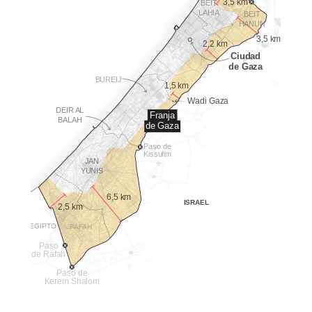
3,5 km
BEIT
LAHIA
BEIT
HANUN
3,5 km
2,2 km
Ciudad
de Gaza
BUREIJ
1,5 km
Wadi Gaza
DEIR AL
Franja
BALAH
de Gaza
Paso de
Kissufim
JAN
YUNIS
6,5 km
ISRAEL
2,5 km
EGIPTO
RAFAH
Paso
de Rafah
Paso de
Kerem Shalom