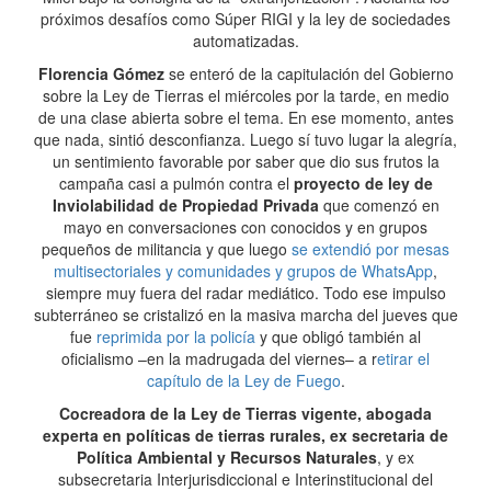
próximos desafíos como Súper RIGI y la ley de sociedades
automatizadas.
Florencia Gómez
se enteró de la capitulación del Gobierno
sobre la Ley de Tierras el miércoles por la tarde, en medio
de una clase abierta sobre el tema. En ese momento, antes
que nada, sintió desconfianza. Luego sí tuvo lugar la alegría,
un sentimiento favorable por saber que dio sus frutos la
campaña casi a pulmón contra el
proyecto de ley de
Inviolabilidad de Propiedad Privada
que comenzó en
mayo en conversaciones con conocidos y en grupos
pequeños de militancia y que luego
se extendió por mesas
multisectoriales y comunidades y grupos de WhatsApp
,
siempre muy fuera del radar mediático. Todo ese impulso
subterráneo se cristalizó en la masiva marcha del jueves que
fue
reprimida por la policía
y que obligó también al
oficialismo –en la madrugada del viernes– a r
etirar el
capítulo de la Ley de Fuego
.
Cocreadora de la Ley de Tierras vigente, abogada
experta en políticas de tierras rurales, ex secretaria de
Política Ambiental y Recursos Naturales
, y ex
subsecretaria Interjurisdiccional e Interinstitucional del