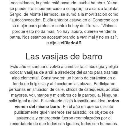
necesidades, la gente está pasando mucha hambre. Ya no
se puede ir al supermercado a comprar, no alcanza la plata.
Sergio, de Monte Hermoso, se sumó a la movilización como
”autoconvocado“. El día anterior estuvo en el Congreso con
su mujer para protestar contra la Ley de Tierras. ”Vinimos
porque esto no da mas. No hay laburo, quieren vender la
patria. Nos estamos acostumbrando a vivir mal y no es así“,
le dijo a
elDiarioAR
.
Las vasijas de barro
Este año el santuario volvió a cambiar la simbología y eligió
colocar
vasijas de arcilla
alrededor del santo para trasmitir
algo elemental. Construyeron un horno de carámica en el
fondo de la iglesia y ahí cocieron las piezas. Participaron
personas en situación de calle, chicos de catequesis, adultos
mayores, voluntarios y miembros de la parroquia. Ninguna
salió igual a otra. El santuario eligió trasmitir una idea:
todos
vienen del mismo barro
. En el año en que se discute
públicamente quién merece ser asistido, los objetos de
asistencia y emergencia fueron reemplazados por el
recordatorio de que todos son iguales, todos son humanos.