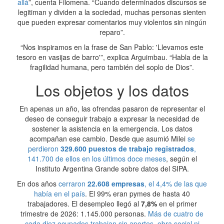
allá
”, cuenta Filomena. “Cuando determinados discursos se
legitiman y dividen a la sociedad, muchas personas sienten
que pueden expresar comentarios muy violentos sin ningún
reparo”.
“Nos inspiramos en la frase de San Pablo: 'Llevamos este
tesoro en vasijas de barro'”, explica Arguimbau. “Habla de la
fragilidad humana, pero también del soplo de Dios”.
Los objetos y los datos
En apenas un año, las ofrendas pasaron de representar el
deseo de conseguir trabajo a expresar la necesidad de
sostener la asistencia en la emergencia. Los datos
acompañan ese cambio. Desde que asumió Milei
se
perdieron
329.600 puestos de trabajo registrados
,
141.700 de ellos en los últimos doce meses
, según el
Instituto Argentina Grande sobre datos del SIPA.
En dos años
cerraron
22.608 empresas
, el 4,4% de las que
había en el país
. El 99% eran pymes de hasta 40
trabajadores. El desempleo llegó al
7,8%
en el primer
trimestre de 2026: 1.145.000 personas.
Más de cuatro de
cada diez ocupados trabajan sin aportes, obra social ni