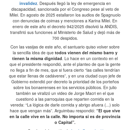
invalidez
. Después llegó la ley de emergencia en
discapacidad, sancionada por el Congreso pese al veto de
Milei. En agosto de 2025 estallaron los audios de Spagnuolo
con denuncias de coimas y menciones a Karina Milei. En
enero de este año el decreto 942/2025 disolvió la ANDIS,
transfirió sus funciones al Ministerio de Salud y dejó más de
700 despidos.
Con las vasijas de este año, el santuario quiso volver sobre
la sencilla idea de que
todos vienen del mismo barro y
tienen la misma dignidad
. Lo hace en un contexto en el
que el presidente respondió, ante el planteo de que la gente
no llega a fin de mes, que si fuera cierto “las calles tendrían
que estar llenas de cadáveres”, y en una ciudad cuyo jefe de
Gobierno extendió por decreto la prioridad de los porteños
sobre los bonaerenses en los servicios públicos. En julio
también se viralizó un video de Jorge Macri en el que
cuestionó a las parroquias que reparten comida en la
vereda: “La lógica de darle comida y abrigo afuera (...) solo
hace que vengan más”. Arguimbau respondió:
“El que vive
en la calle vive en la calle. No importa si es de provincia
o Capital”.