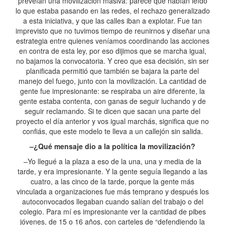
preveían una movilización masiva: parece que habían leído
lo que estaba pasando en las redes, el rechazo generalizado
a esta iniciativa, y que las calles iban a explotar. Fue tan
imprevisto que no tuvimos tiempo de reunirnos y diseñar una
estrategia entre quienes veníamos coordinando las acciones
en contra de esta ley, por eso dijimos que se marcha igual,
no bajamos la convocatoria. Y creo que esa decisión, sin ser
planificada permitió que también se bajara la parte del
manejo del fuego, junto con la movilización. La cantidad de
gente fue impresionante: se respiraba un aire diferente, la
gente estaba contenta, con ganas de seguir luchando y de
seguir reclamando. Si te dicen que sacan una parte del
proyecto el día anterior y vos igual marchás, significa que no
confiás, que este modelo te lleva a un callejón sin salida.
–¿Qué mensaje dio a la política la movilización?
–Yo llegué a la plaza a eso de la una, una y media de la
tarde, y era impresionante. Y la gente seguía llegando a las
cuatro, a las cinco de la tarde, porque la gente más
vinculada a organizaciones fue más temprano y después los
autoconvocados llegaban cuando salían del trabajo o del
colegio. Para mí es impresionante ver la cantidad de pibes
jóvenes, de 15 o 16 años, con carteles de “defendiendo la