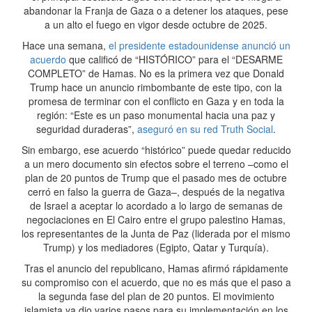
abandonar la Franja de Gaza o a detener los ataques, pese
a un alto el fuego en vigor desde octubre de 2025.
Hace una semana,
el presidente estadounidense anunció un
acuerdo
que calificó de “HISTÓRICO” para el “DESARME
COMPLETO” de Hamas. No es la primera vez que Donald
Trump hace un anuncio rimbombante de este tipo, con la
promesa de terminar con el conflicto en Gaza y en toda la
región: “Este es un paso monumental hacia una paz y
seguridad duraderas”,
aseguró en su red Truth Social
.
Sin embargo, ese acuerdo “histórico” puede quedar reducido
a un mero documento sin efectos sobre el terreno –como el
plan de 20 puntos de Trump que el pasado mes de octubre
cerró en falso la guerra de Gaza–, después de la negativa
de Israel a aceptar lo acordado a lo largo de semanas de
negociaciones en El Cairo entre el grupo palestino Hamas,
los representantes de la Junta de Paz (liderada por el mismo
Trump) y los mediadores (Egipto, Qatar y Turquía).
Tras el anuncio del republicano, Hamas afirmó rápidamente
su compromiso con el acuerdo, que no es más que el paso a
la segunda fase del plan de 20 puntos. El movimiento
islamista ya dio varios pasos para su implementación en los