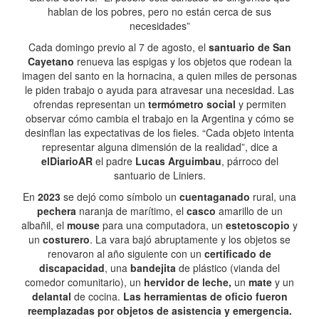
hablan de los pobres, pero no están cerca de sus
necesidades”
Cada domingo previo al 7 de agosto, el
santuario de San
Cayetano
renueva las espigas y los objetos que rodean la
imagen del santo en la hornacina, a quien miles de personas
le piden trabajo o ayuda para atravesar una necesidad. Las
ofrendas representan un
termómetro social
y permiten
observar cómo cambia el trabajo en la Argentina y cómo se
desinflan las expectativas de los fieles. “Cada objeto intenta
representar alguna dimensión de la realidad”, dice a
elDiarioAR
el padre
Lucas Arguimbau
, párroco del
santuario de Liniers.
En
2023
se dejó como símbolo un
cuentaganado
rural, una
pechera
naranja de marítimo, el
casco
amarillo de un
albañil, el
mouse
para una computadora, un
estetoscopio
y
un
costurero
. La vara bajó abruptamente y los objetos se
renovaron al año siguiente con un
certificado de
discapacidad
, una
bandejita
de plástico (vianda del
comedor comunitario), un
hervidor de leche,
un
mate
y un
delantal
de cocina.
Las herramientas de oficio fueron
reemplazadas por objetos de asistencia y emergencia.