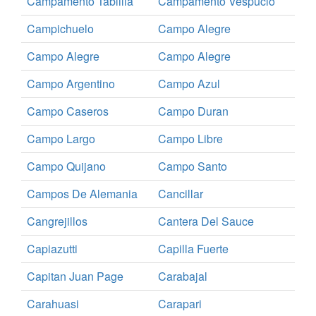
Campamento Tablilla
Campamento Vespucio
Campichuelo
Campo Alegre
Campo Alegre
Campo Alegre
Campo Argentino
Campo Azul
Campo Caseros
Campo Duran
Campo Largo
Campo Libre
Campo Quijano
Campo Santo
Campos De Alemania
Cancillar
Cangrejillos
Cantera Del Sauce
Capiazutti
Capilla Fuerte
Capitan Juan Page
Carabajal
Carahuasi
Carapari