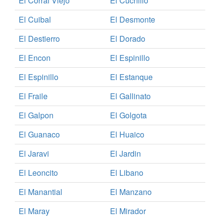
El Corral Viejo
El Cuchillo
El Cuibal
El Desmonte
El Destierro
El Dorado
El Encon
El Espinillo
El Espinillo
El Estanque
El Fraile
El Gallinato
El Galpon
El Golgota
El Guanaco
El Huaico
El Jaravi
El Jardin
El Leoncito
El Libano
El Manantial
El Manzano
El Maray
El Mirador