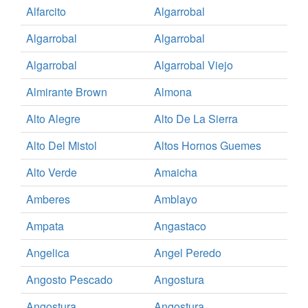
Alfarcito
Algarrobal
Algarrobal
Algarrobal
Algarrobal
Algarrobal Viejo
Almirante Brown
Almona
Alto Alegre
Alto De La Sierra
Alto Del Mistol
Altos Hornos Guemes
Alto Verde
Amaicha
Amberes
Amblayo
Ampata
Angastaco
Angelica
Angel Peredo
Angosto Pescado
Angostura
Angostura
Angostura