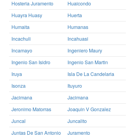
Hosteria Juramento
Huaicondo
Huayra Huasy
Huerta
Humaita
Humanas
Incachuli
Incahuasi
Incamayo
Ingeniero Maury
Ingenio San Isidro
Ingenio San Martin
Iruya
Isla De La Candelaria
Isonza
Ituyuro
Jacimana
Jacimana
Jeronimo Matorras
Joaquin V Gonzalez
Juncal
Juncalito
Juntas De San Antonio
Juramento