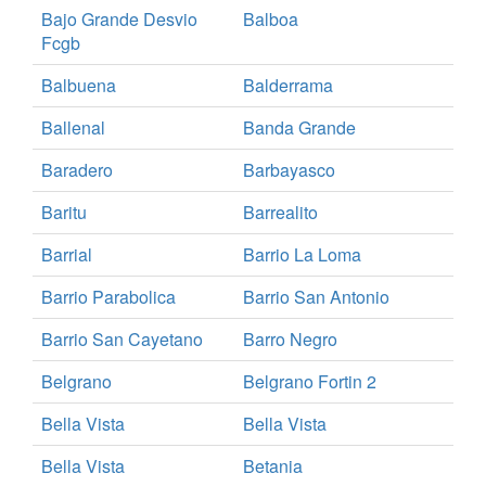
Bajo Grande Desvio
Balboa
Fcgb
Balbuena
Balderrama
Ballenal
Banda Grande
Baradero
Barbayasco
Baritu
Barrealito
Barrial
Barrio La Loma
Barrio Parabolica
Barrio San Antonio
Barrio San Cayetano
Barro Negro
Belgrano
Belgrano Fortin 2
Bella Vista
Bella Vista
Bella Vista
Betania