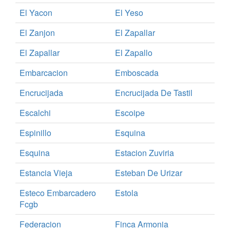
El Yacon
El Yeso
El Zanjon
El Zapallar
El Zapallar
El Zapallo
Embarcacion
Emboscada
Encrucijada
Encrucijada De Tastil
Escalchi
Escoipe
Espinillo
Esquina
Esquina
Estacion Zuviria
Estancia Vieja
Esteban De Urizar
Esteco Embarcadero
Estola
Fcgb
Federacion
Finca Armonia