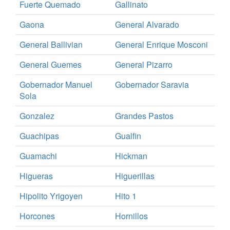
Fuerte Quemado
Gallinato
Gaona
General Alvarado
General Ballivian
General Enrique Mosconi
General Guemes
General Pizarro
Gobernador Manuel
Gobernador Saravia
Sola
Gonzalez
Grandes Pastos
Guachipas
Gualfin
Guamachi
Hickman
Higueras
Higuerillas
Hipolito Yrigoyen
Hito 1
Horcones
Hornillos