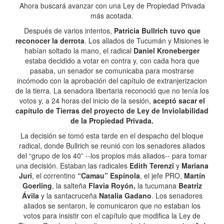
Ahora buscará avanzar con una Ley de Propiedad Privada
más acotada.
Después de varios intentos,
Patricia Bullrich tuvo que
reconocer la derrota
. Los aliados de Tucumán y Misiones le
habían soltado la mano, el radical
Daniel Kroneberger
estaba decidido a votar en contra y, con cada hora que
pasaba, un senador se comunicaba para mostrarse
incómodo con la aprobación del capítulo de extranjerizacion
de la tierra. La senadora libertaria reconoció que no tenía los
votos y, a 24 horas del inicio de la sesión,
aceptó sacar el
capítulo de Tierras del proyecto de Ley de Inviolabilidad
de la Propiedad Privada.
La decisión se tomó esta tarde en el despacho del bloque
radical, donde Bullrich se reunió con los senadores aliados
del “grupo de los 40” --los propios más aliados-- para tomar
una decisión. Estaban las radicales
Edith Terenzi
y
Mariana
Juri
, el correntino
“Camau” Espínola
, el jefe PRO,
Martín
Goerling
, la salteña
Flavia Royón,
la tucumana
Beatriz
Ávila
y la santacruceña
Natalia Gadano
. Los senadores
aliados se sentaron, le comunicaron que no estaban los
votos para insistir con el capítulo que modifica la Ley de