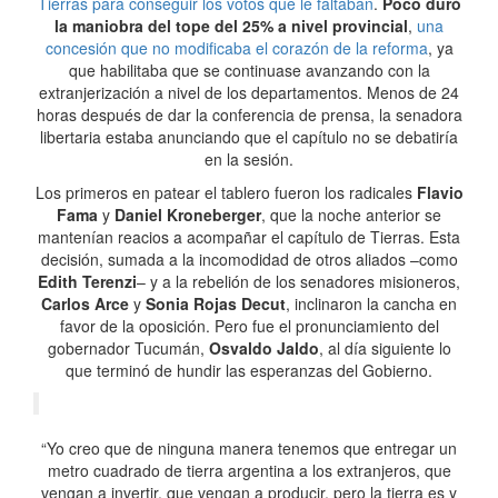
Tierras para conseguir los votos que le faltaban
.
Poco duró
la maniobra del tope del 25% a nivel provincial
,
una
concesión que no modificaba el corazón de la reforma
, ya
que habilitaba que se continuase avanzando con la
extranjerización a nivel de los departamentos. Menos de 24
horas después de dar la conferencia de prensa, la senadora
libertaria estaba anunciando que el capítulo no se debatiría
en la sesión.
Los primeros en patear el tablero fueron los radicales
Flavio
Fama
y
Daniel Kroneberger
, que la noche anterior se
mantenían reacios a acompañar el capítulo de Tierras. Esta
decisión, sumada a la incomodidad de otros aliados –como
Edith Terenzi
– y a la rebelión de los senadores misioneros,
Carlos Arce
y
Sonia Rojas Decut
, inclinaron la cancha en
favor de la oposición. Pero fue el pronunciamiento del
gobernador Tucumán,
Osvaldo Jaldo
, al día siguiente lo
que terminó de hundir las esperanzas del Gobierno.
“Yo creo que de ninguna manera tenemos que entregar un
metro cuadrado de tierra argentina a los extranjeros, que
vengan a invertir, que vengan a producir, pero la tierra es y