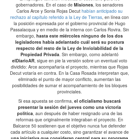
gobernadores. En el caso de
Misiones
, los senadores
Carlos Arce y Sonia Rojas Decut
habían anticipado su
rechazo al capítulo referido a la Ley de Tierras
, en línea con
la posición expresada por el gobierno provincial de Hugo
Passalacqua y en medio de la interna con Carlos Rovira. Sin
embargo,
hasta este miércoles ninguno de los dos
legisladores había adelantado cuál será su postura
respecto del resto de la Ley de Inviolabilidad de la
Propiedad Privada
. Sin embargo, como adelantó
elDiarioAR
, sigue en pie la versión sobre un eventual voto
dividido: Arce acompañaría el proyecto, mientras que Rojas
Decut votaría en contra. En la Casa Rosada interpretan que,
eliminado el punto de mayor conflicto, aumentan las
posibilidades de sumar el acompañamiento de los bloques
provinciales.
Si esa apuesta se confirma,
el oficialismo buscará
presentar la sesión del jueves como una victoria
política
, aun después de haber resignado una de las
reformas que originalmente integraban el proyecto. En
Balcarce 50 sostienen que el objetivo nunca fue defender
cada artículo a cualquier costo, sino garantizar el avance de
una iniciativa que consideran central para su programa