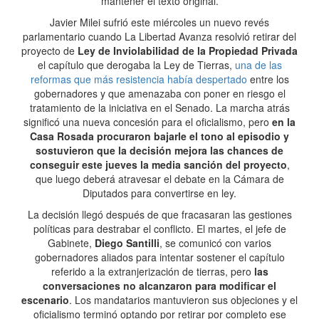
mantener el texto original.
Javier Milei sufrió este miércoles un nuevo revés
parlamentario cuando La Libertad Avanza resolvió retirar del
proyecto de
Ley de Inviolabilidad de la Propiedad Privada
el capítulo que derogaba la Ley de Tierras,
una de las
reformas que más resistencia había despertado
entre los
gobernadores y que amenazaba con poner en riesgo el
tratamiento de la iniciativa en el Senado. La marcha atrás
significó una nueva concesión para el oficialismo, pero
en la
Casa Rosada procuraron bajarle el tono al episodio y
sostuvieron que la decisión mejora las chances de
conseguir este jueves la media sanción del proyecto
,
que luego deberá atravesar el debate en la Cámara de
Diputados para convertirse en ley.
La decisión llegó después de que fracasaran las gestiones
políticas para destrabar el conflicto. El martes, el jefe de
Gabinete,
Diego Santilli
, se comunicó con varios
gobernadores aliados para intentar sostener el capítulo
referido a la extranjerización de tierras, pero
las
conversaciones no alcanzaron para modificar el
escenario
. Los mandatarios mantuvieron sus objeciones y el
oficialismo terminó optando por retirar por completo ese