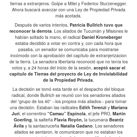
tierras a extranjeros. Golpe a Milei y Federico Sturzenegger.
Ahora buscará avanzar con una Ley de Propiedad Privada
más acotada.
Después de varios intentos,
Patricia Bullrich tuvo que
reconocer la derrota
. Los aliados de Tucumán y Misiones le
habían soltado la mano, el radical
Daniel Kroneberger
estaba decidido a votar en contra y, con cada hora que
pasaba, un senador se comunicaba para mostrarse
incómodo con la aprobación del capítulo de extranjerizacion
de la tierra. La senadora libertaria reconoció que no tenía los
votos y, a 24 horas del inicio de la sesión,
aceptó sacar el
capítulo de Tierras del proyecto de Ley de Inviolabilidad
de la Propiedad Privada.
La decisión se tomó esta tarde en el despacho del bloque
radical, donde Bullrich se reunió con los senadores aliados
del “grupo de los 40” --los propios más aliados-- para tomar
una decisión. Estaban las radicales
Edith Terenzi
y
Mariana
Juri
, el correntino
“Camau” Espínola
, el jefe PRO,
Martín
Goerling
, la salteña
Flavia Royón,
la tucumana
Beatriz
Ávila
y la santacruceña
Natalia Gadano
. Los senadores
aliados se sentaron, le comunicaron que no estaban los