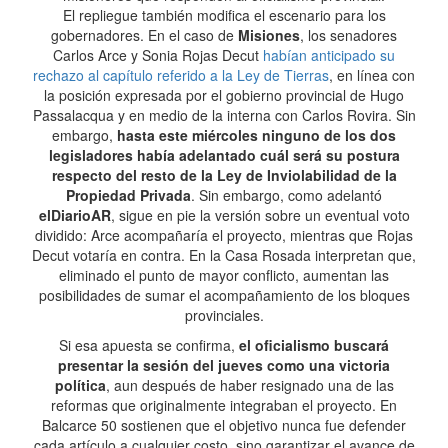
El repliegue también modifica el escenario para los
gobernadores. En el caso de
Misiones
, los senadores
Carlos Arce y Sonia Rojas Decut
habían anticipado su
rechazo al capítulo referido a la Ley de Tierras
, en línea con
la posición expresada por el gobierno provincial de Hugo
Passalacqua y en medio de la interna con Carlos Rovira. Sin
embargo,
hasta este miércoles ninguno de los dos
legisladores había adelantado cuál será su postura
respecto del resto de la Ley de Inviolabilidad de la
Propiedad Privada
. Sin embargo, como adelantó
elDiarioAR
, sigue en pie la versión sobre un eventual voto
dividido: Arce acompañaría el proyecto, mientras que Rojas
Decut votaría en contra. En la Casa Rosada interpretan que,
eliminado el punto de mayor conflicto, aumentan las
posibilidades de sumar el acompañamiento de los bloques
provinciales.
Si esa apuesta se confirma,
el oficialismo buscará
presentar la sesión del jueves como una victoria
política
, aun después de haber resignado una de las
reformas que originalmente integraban el proyecto. En
Balcarce 50 sostienen que el objetivo nunca fue defender
cada artículo a cualquier costo, sino garantizar el avance de