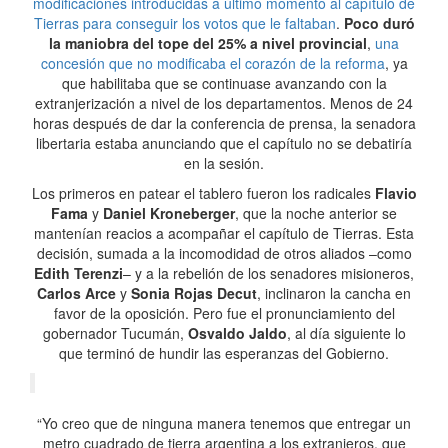
modificaciones introducidas a último momento al capítulo de
Tierras para conseguir los votos que le faltaban
.
Poco duró
la maniobra del tope del 25% a nivel provincial
,
una
concesión que no modificaba el corazón de la reforma
, ya
que habilitaba que se continuase avanzando con la
extranjerización a nivel de los departamentos. Menos de 24
horas después de dar la conferencia de prensa, la senadora
libertaria estaba anunciando que el capítulo no se debatiría
en la sesión.
Los primeros en patear el tablero fueron los radicales
Flavio
Fama
y
Daniel Kroneberger
, que la noche anterior se
mantenían reacios a acompañar el capítulo de Tierras. Esta
decisión, sumada a la incomodidad de otros aliados –como
Edith Terenzi
– y a la rebelión de los senadores misioneros,
Carlos Arce
y
Sonia Rojas Decut
, inclinaron la cancha en
favor de la oposición. Pero fue el pronunciamiento del
gobernador Tucumán,
Osvaldo Jaldo
, al día siguiente lo
que terminó de hundir las esperanzas del Gobierno.
“Yo creo que de ninguna manera tenemos que entregar un
metro cuadrado de tierra argentina a los extranjeros, que