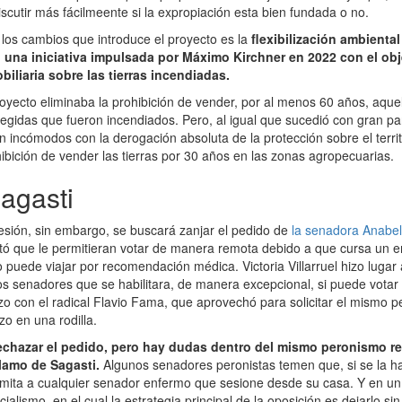
scutir más fácilmeente si la expropiación esta bien fundada o no.
 los cambios que introduce el proyecto es la
flexibilización ambiental
una iniciativa impulsada por Máximo Kirchner en 2022 con el obje
iliaria sobre las tierras incendiadas.
royecto eliminaba la prohibición de vender, por al menos 60 años, aqu
egidas que fueron incendiados. Pero, al igual que sucedió con gran part
n incómodos con la derogación absoluta de la protección sobre el territ
hibición de vender las tierras por 30 años en las zonas agropecuarias.
agasti
esión, sin embargo, se buscará zanjar el pedido de
la senadora Anabe
itó que le permitieran votar de manera remota debido a que cursa un 
puede viajar por recomendación médica. Victoria Villarruel hizo lugar 
s senadores que se habilitara, de manera excepcional, si puede vota
izo con el radical Flavio Fama, que aprovechó para solicitar el mismo 
zo en una rodilla.
rechazar el pedido, pero hay dudas dentro del mismo peronismo re
clamo de Sagasti.
Algunos senadores peronistas temen que, si se la hab
mita a cualquier senador enfermo que sesione desde su casa. Y en un
cialismo, en el cual la estrategia principal de la oposición es dejarlo si