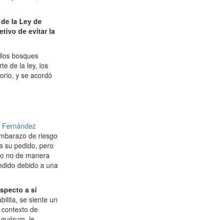
 de la Ley de
tivo de evitar la
ellos bosques
e de la ley, los
orio, y se acordó
l Fernández
embarazo de riesgo
a su pedido, pero
r o no de manera
pedido debido a una
specto a si
ilita, se siente un
 contexto de
n quórum, le