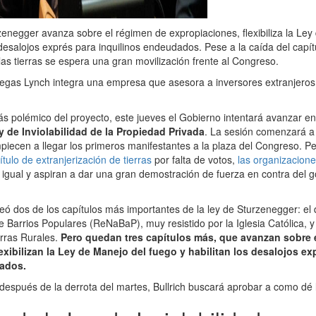
zenegger avanza sobre el régimen de expropiaciones, flexibiliza la Ley
 desalojos exprés para inquilinos endeudados. Pese a la caída del capít
las tierras se espera una gran movilización frente al Congreso.
gas Lynch integra una empresa que asesora a inversores extranjeros
ás polémico del proyecto, este jueves el Gobierno intentará avanzar en
y de Inviolabilidad de la Propiedad Privada
. La sesión comenzará a 
iecen a llegar los primeros manifestantes a la plaza del Congreso. P
ítulo de extranjerización de tierras
por falta de votos,
las organizacione
igual y aspiran a dar una gran demostración de fuerza en contra del g
teó dos de los capítulos más importantes de la ley de Sturzenegger: el 
e Barrios Populares (ReNaBaP), muy resistido por la Iglesia Católica, 
erras Rurales.
Pero quedan tres capítulos más, que avanzan sobre 
exibilizan la Ley de Manejo del fuego y habilitan los desalojos ex
ados.
 después de la derrota del martes, Bullrich buscará aprobar a como dé 