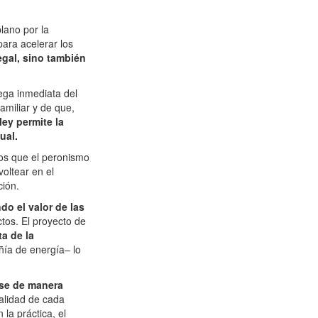
lano por la
para acelerar los
gal, sino también
rega inmediata del
amiliar y de que,
 ley permite la
ual.
tos que el peronismo
voltear en el
ción.
do el valor de las
tos. El proyecto de
a de la
ñía de energía– lo
rse de manera
nalidad de cada
la práctica, el