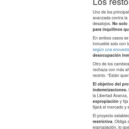
Los resto
Uno de los principa
avanzada contra la 
desalojos.
No solo 
para inquilinos qu
En ambos casos se h
inmueble solo con l
según una encuesta 
desocupación inme
Otro de los cambios
rechaza con más ahín
recinto. “Están quer
El objetivo del pr
indemnizaciones.
la Libertad Avanza
expropiación
y fi
fijará el mercado y s
El proyecto establ
restrictiva
. Obliga 
expropiación, lo qu