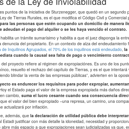
s de la Ley de Inviolabilidad
les puntos de la iniciativa de Sturzenegger, que quedó en un segundo p
Ley de Tierras Rurales, es el que modifica el Código Civil y Comercial 
para las personas que estén ocupando un domicilio de manera ile
e adeudan el pago del alquiler o se les haya vencido el contrato.
abilita un trámite sumarísimo y habilita a que el juez disponga la ent
a denuncia del propietario. En un contexto de alza del endeudamiento f
de Inquilinos Agrupados, el 70% de los inquilinos está endeudado
,
la
diata cuando la causal sea falta de pago o vencimiento contract
 del proyecto refiere al régimen de expropiaciónes. Es uno de los pun
co, resuelto el rechazo del capítulo de Tierras, y es el que intentará 
iendo blindar la venta de las empresas públicas”, advierten en la oposi
oyecto es endurecer los requisitos para poder expropiar, aumentan
Hoy el Estado paga el valor de la empresa expropiada más daños direc
, en cambio,
suma el lucro cesante cuando sea consecuencia direct
ja que el valor del bien expropiado –una represa, un camino, una compa
e actualizará por inflación.
ece, además, que
la declaración de utilidad pública debe interpreta
al Estadi justificar con más detalle la idoneidad, necesidad y proporcio
e abre más espacio a que expropiaciones sean judicializadas ya que, en 