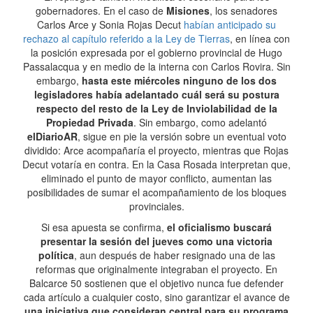
gobernadores. En el caso de
Misiones
, los senadores
Carlos Arce y Sonia Rojas Decut
habían anticipado su
rechazo al capítulo referido a la Ley de Tierras
, en línea con
la posición expresada por el gobierno provincial de Hugo
Passalacqua y en medio de la interna con Carlos Rovira. Sin
embargo,
hasta este miércoles ninguno de los dos
legisladores había adelantado cuál será su postura
respecto del resto de la Ley de Inviolabilidad de la
Propiedad Privada
. Sin embargo, como adelantó
elDiarioAR
, sigue en pie la versión sobre un eventual voto
dividido: Arce acompañaría el proyecto, mientras que Rojas
Decut votaría en contra. En la Casa Rosada interpretan que,
eliminado el punto de mayor conflicto, aumentan las
posibilidades de sumar el acompañamiento de los bloques
provinciales.
Si esa apuesta se confirma,
el oficialismo buscará
presentar la sesión del jueves como una victoria
política
, aun después de haber resignado una de las
reformas que originalmente integraban el proyecto. En
Balcarce 50 sostienen que el objetivo nunca fue defender
cada artículo a cualquier costo, sino garantizar el avance de
una iniciativa que consideran central para su programa