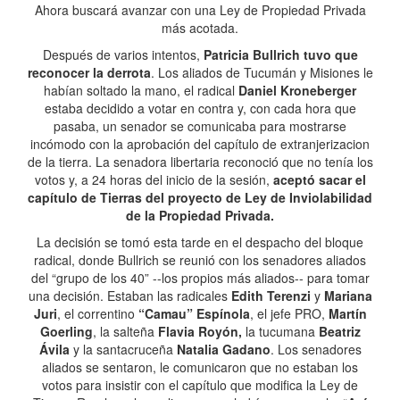
Ahora buscará avanzar con una Ley de Propiedad Privada
más acotada.
Después de varios intentos,
Patricia Bullrich tuvo que
reconocer la derrota
. Los aliados de Tucumán y Misiones le
habían soltado la mano, el radical
Daniel Kroneberger
estaba decidido a votar en contra y, con cada hora que
pasaba, un senador se comunicaba para mostrarse
incómodo con la aprobación del capítulo de extranjerizacion
de la tierra. La senadora libertaria reconoció que no tenía los
votos y, a 24 horas del inicio de la sesión,
aceptó sacar el
capítulo de Tierras del proyecto de Ley de Inviolabilidad
de la Propiedad Privada.
La decisión se tomó esta tarde en el despacho del bloque
radical, donde Bullrich se reunió con los senadores aliados
del “grupo de los 40” --los propios más aliados-- para tomar
una decisión. Estaban las radicales
Edith Terenzi
y
Mariana
Juri
, el correntino
“Camau” Espínola
, el jefe PRO,
Martín
Goerling
, la salteña
Flavia Royón,
la tucumana
Beatriz
Ávila
y la santacruceña
Natalia Gadano
. Los senadores
aliados se sentaron, le comunicaron que no estaban los
votos para insistir con el capítulo que modifica la Ley de