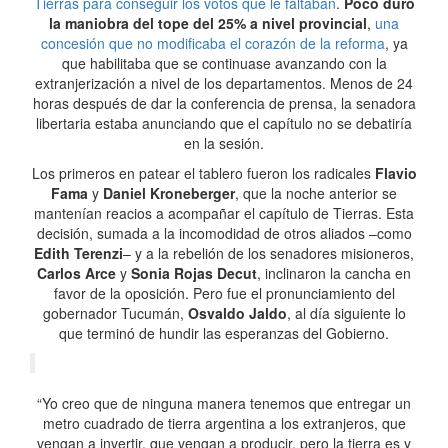
Tierras para conseguir los votos que le faltaban
.
Poco duró
la maniobra del tope del 25% a nivel provincial
,
una
concesión que no modificaba el corazón de la reforma
, ya
que habilitaba que se continuase avanzando con la
extranjerización a nivel de los departamentos. Menos de 24
horas después de dar la conferencia de prensa, la senadora
libertaria estaba anunciando que el capítulo no se debatiría
en la sesión.
Los primeros en patear el tablero fueron los radicales
Flavio
Fama
y
Daniel Kroneberger
, que la noche anterior se
mantenían reacios a acompañar el capítulo de Tierras. Esta
decisión, sumada a la incomodidad de otros aliados –como
Edith Terenzi
– y a la rebelión de los senadores misioneros,
Carlos Arce
y
Sonia Rojas Decut
, inclinaron la cancha en
favor de la oposición. Pero fue el pronunciamiento del
gobernador Tucumán,
Osvaldo Jaldo
, al día siguiente lo
que terminó de hundir las esperanzas del Gobierno.
“Yo creo que de ninguna manera tenemos que entregar un
metro cuadrado de tierra argentina a los extranjeros, que
vengan a invertir, que vengan a producir, pero la tierra es y