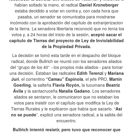
habían soltado la mano, el radical
Daniel Kroneberger
estaba decidido a votar en contra y, con cada hora que
pasaba, un senador se comunicaba para mostrarse
incómodo con la aprobación del capítulo de extranjerizacion
de la tierra. La senadora libertaria reconoció que no tenía los
votos y, a 24 horas del inicio de la sesión,
aceptó sacar el
capítulo de Tierras del proyecto de Ley de Inviolabilidad
de la Propiedad Privada.
La decisión se tomó esta tarde en el despacho del bloque
radical, donde Bullrich se reunió con los senadores aliados
del “grupo de los 40” --los propios más aliados-- para tomar
una decisión. Estaban las radicales
Edith Terenzi
y
Mariana
Juri
, el correntino
“Camau” Espínola
, el jefe PRO,
Martín
Goerling
, la salteña
Flavia Royón,
la tucumana
Beatriz
Ávila
y la santacruceña
Natalia Gadano
. Los senadores
aliados se sentaron, le comunicaron que no estaban los
votos para insistir con el capítulo que modifica la Ley de
Tierras Rurales y le explicaron que había que sacarlo. “
Así
no se puede
”, explicó una senadora radical, a la salida del
encuentro.
Bullrich intentó resistir, pero tuvo que reconocer que