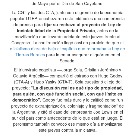
de Mayo por el Día de San Cayetano.
La CGT y las dos CTA, junto con el gremio de la economía
popular UTEP, encabezaron este miércoles una conferencia
de prensa para
fijar su rechazo al proyecto de Ley de
Inviolabilidad de la Propiedad Privada
, antes de la
movilización que llevarán adelante este jueves frente al
Congreso. La confirmación llegó casi en paralelo de que
el
oficialismo diera de baja el capítulo que reformaba la Ley de
Tierras Rurales
para intentar asegurar el quórum en el
Senado.
El triunvirato cegetista —Jorge Sola, Cristian Jerónimo y
Octavio Argüello— compartió el estrado con Hugo Godoy
(CTA-A) y Hugo Yasky (CTA-T). Sola cuestionó el eje del
proyecto:
“La discusión real es qué tipo de propiedad,
para quién, con qué función social, con qué límite es
democrático”.
Godoy fue más duro y lo calificó como “un
proyecto de extranjerización, coloniaje y fragmentación” de
la Argentina, y citó el caso del empresario Joe Lewis en el
sur del país como antecedente de lo que está en juego. El
peronismo también convocó ese mismo día a movilizarse
este jueves contra la iniciativa.