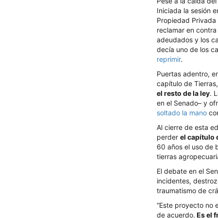
Pese a la caída de
Iniciada la sesión 
Propiedad Privada
reclamar en contra 
adeudados y los ca
decía uno de los c
reprimir
.
Puertas adentro, e
capítulo de Tierras,
el resto de la ley
. 
en el Senado– y of
soltado la mano
con
Al cierre de esta e
perder
el capítulo
60 años el uso de 
tierras agropecuari
El debate en el Se
incidentes, destroz
traumatismo de crá
“Este proyecto no e
de acuerdo.
Es el 