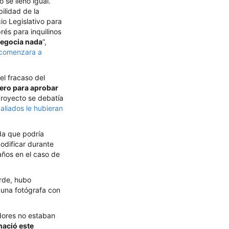
 se llenó igual.
ilidad de la
io Legislativo para
rés para inquilinos
 negocia nada
”,
a comenzara a
el fracaso del
mero para aprobar
proyecto se debatía
aliados le hubieran
ada que podría
odificar durante
años en el caso de
arde, hubo
, una fotógrafa con
adores no estaban
nació este