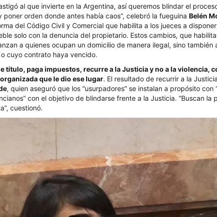
stigó al que invierte en la Argentina, así queremos blindar el proceso
 y poner orden donde antes había caos”, celebró la fueguina
Belén M
rma del Código Civil y Comercial que habilita a los jueces a disponer
ble solo con la denuncia del propietario. Estos cambios, que habilita
anzan a quienes ocupan un domicilio de manera ilegal, sino también a
r o cuyo contrato haya vencido.
ne título, paga impuestos, recurre a la Justicia y no a la violencia,
 organizada que le dio ese lugar
. El resultado de recurrir a la Justic
de
, quien aseguró que los “usurpadores” se instalan a propósito con
cianos” con el objetivo de blindarse frente a la Justicia. “Buscan la
ta”, cuestionó.