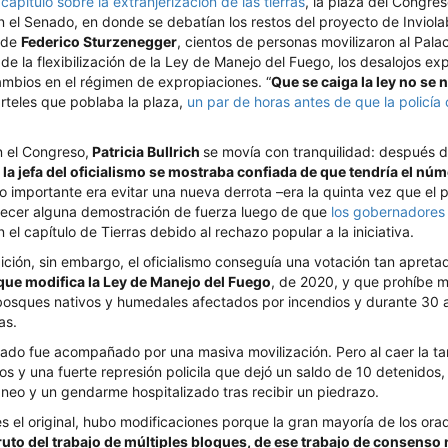
l
capítulo sobre la extranjerización de las tierras
, la plaza del Congreso
en el Senado, en donde se debatían los restos del proyecto de Inviolab
 de
Federico Sturzenegger
, cientos de personas movilizaron al Palac
de la flexibilización de la Ley de Manejo del Fuego, los desalojos exp
mbios en el régimen de expropiaciones. “
Que se caiga la ley no se
arteles que poblaba la plaza,
un par de horas antes de que la policí
n el Congreso,
Patricia Bullrich
se movía con tranquilidad: después d
la jefa del oficialismo se mostraba confiada de que tendría el nú
Lo importante era evitar una nueva derrota –era la quinta vez que el 
recer alguna demostración de fuerza luego de que
los gobernadores 
 el capítulo de Tierras debido al rechazo popular a la iniciativa.
dición, sin embargo, el oficialismo conseguía una votación tan apret
 que modifica la Ley de Manejo del Fuego
, de 2020, y que prohíbe m
bosques nativos y humedales afectados por incendios y durante 30 
as.
nado fue acompañado por una masiva movilización. Pero al caer la t
os y una fuerte represión policila que dejó un saldo de 10 detenidos
neo y un gendarme hospitalizado tras recibir un piedrazo.
s el original, hubo modificaciones porque la gran mayoría de los or
fruto del trabajo de múltiples bloques, de ese trabajo de consenso 