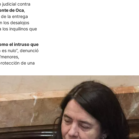
 judicial contra
onte de Oca
,
 de la entrega
n los desalojos
 los inquilinos que
 como el intruso que
ia es nulo”, denunció
 “menores,
 protección de una