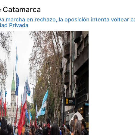
e Catamarca
a marcha en rechazo, la oposición intenta voltear ca
dad Privada