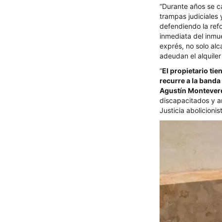
“Durante años se ca
trampas judiciales
defendiendo la refo
inmediata del inmue
exprés, no solo alc
adeudan el alquile
“
El propietario tie
recurre a la banda
Agustín Montever
discapacitados y an
Justicia abolicionis