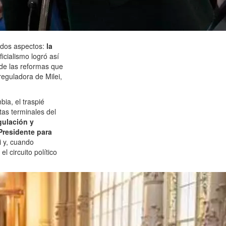
 dos aspectos:
la
oficialismo logró así
 de las reformas que
reguladora de Milei,
ia, el traspié
tas terminales del
gulación y
Presidente para
i y, cuando
 circuito político