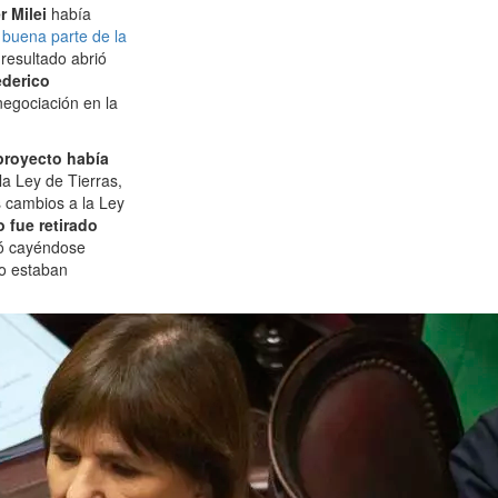
r Milei
había
 buena parte de la
 resultado abrió
derico
negociación en la
proyecto había
 la Ley de Tierras,
s cambios a la Ley
o fue retirado
nó cayéndose
co estaban