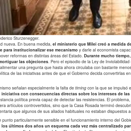
Federico Sturzenegger.
ad nueva. En buena medida,
el ministerio que Milei creó a medida 
e para institucionalizar ese mecanismo
y darle al economista capac
over reformas en distintas áreas del Estado.
Durante mucho tiempo, 
mortiguar las objeciones
. Pero el episodio de la Ley de Inviolabilida
alimentar una pregunta que hasta ahora circulaba con bastante menos
olítica de las iniciativas antes de que el Gobierno decida convertirlas en
inismo señalan especialmente la falta de
timing
con la que se impulsó e
 iniciativa con consecuencias directas sobre los intereses de las
tancia política previa capaz de detectar las resistencias. El problema,
ra artículos controvertidos, sino que la Casa Rosada terminó descubr
entaria que algunos de sus aliados habituales no estaban dispuestos 
n punto particularmente sensible en el funcionamiento interno del Gob
 los últimos dos años un esquema cada vez más centralizado para