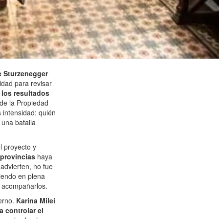
de Sturzenegger
idad para revisar
los resultados
d de la Propiedad
 intensidad: quién
 una batalla
l proyecto y
 provincias
haya
 advierten, no fue
iendo en plena
a acompañarlos.
ierno.
Karina Milei
 controlar el