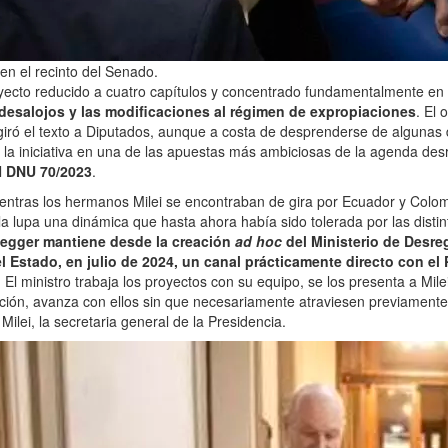
 en el recinto del Senado.
oyecto reducido a cuatro capítulos y concentrado fundamentalmente en
 desalojos y las modificaciones al régimen de expropiaciones
. El 
giró el texto a Diputados, aunque a costa de desprenderse de algunas
 la iniciativa en una de las apuestas más ambiciosas de la agenda des
l
DNU 70/2023
.
entras los hermanos Milei se encontraban de gira por Ecuador y Colomb
la lupa una dinámica que hasta ahora había sido tolerada por las distin
egger mantiene desde la creación
ad hoc
del Ministerio de Desre
 Estado, en julio de 2024, un canal prácticamente directo con el 
.
El ministro trabaja los proyectos con su equipo, se los presenta a Mile
ión, avanza con ellos sin que necesariamente atraviesen previamente el
Milei, la secretaria general de la Presidencia.