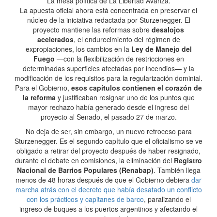
La mesa política de La Libertad Avanza.
La apuesta oficial ahora está concentrada en preservar el
núcleo de la iniciativa redactada por Sturzenegger. El
proyecto mantiene las reformas sobre
desalojos
acelerados
, el endurecimiento del régimen de
expropiaciones, los cambios en la
Ley de Manejo del
Fuego
—con la flexibilización de restricciones en
determinadas superficies afectadas por incendios— y la
modificación de los requisitos para la regularización dominial.
Para el Gobierno,
esos capítulos contienen el corazón de
la reforma
y justificaban resignar uno de los puntos que
mayor rechazo había generado desde el ingreso del
proyecto al Senado, el pasado 27 de marzo.
No deja de ser, sin embargo, un nuevo retroceso para
Sturzenegger. Es el segundo capítulo que el oficialismo se ve
obligado a retirar del proyecto después de haber resignado,
durante el debate en comisiones, la eliminación del
Registro
Nacional de Barrios Populares (Renabap)
. También llega
menos de 48 horas después de que el Gobierno debiera
dar
marcha atrás con el decreto que había desatado un conflicto
con los prácticos y capitanes de barco
, paralizando el
ingreso de buques a los puertos argentinos y afectando el