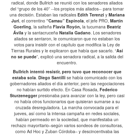
radical, donde Bullrich se reunió con los senadores aliados
del “grupo de los 40” --los propios más aliados-- para tomar
una decisión. Estaban las radicales
Edith Terenzi
y
Mariana
Juri
, el correntino
“Camau” Espínola
, el jefe PRO,
Martín
Goerling
, la salteña
Flavia Royón,
la tucumana
Beatriz
Ávila
y la santacruceña
Natalia Gadano
. Los senadores
aliados se sentaron, le comunicaron que no estaban los
votos para insistir con el capítulo que modifica la Ley de
Tierras Rurales y le explicaron que había que sacarlo. “
Así
no se puede
”, explicó una senadora radical, a la salida del
encuentro.
Bullrich intentó resistir, pero tuvo que reconocer que
estaba sola
.
Diego Santilli
se había comunicado con los
gobernadores aliados el día anterior, pero las negociaciones
no habían surtido efecto. En Casa Rosada,
Federico
Sturzenegger
presionaba para avanzar con la ley, pero casi
no había otros funcionarios que quisieran sumarse a su
cruzada desreguladora. La marcha convocada para el
jueves, así como la intensa campaña en redes sociales,
habían permeado en la sociedad, que manifestaba un
rechazo mayoritario–según varios sondeos de consultoras,
como Ad Hoc y Zuban Córdoba– y descincentivaba las