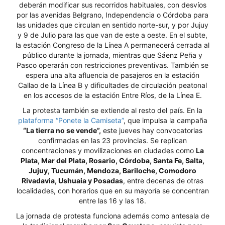
deberán modificar sus recorridos habituales, con desvíos
por las avenidas Belgrano, Independencia o Córdoba para
las unidades que circulan en sentido norte-sur, y por Jujuy
y 9 de Julio para las que van de este a oeste. En el subte,
la estación Congreso de la Línea A permanecerá cerrada al
público durante la jornada, mientras que Sáenz Peña y
Pasco operarán con restricciones preventivas. También se
espera una alta afluencia de pasajeros en la estación
Callao de la Línea B y dificultades de circulación peatonal
en los accesos de la estación Entre Ríos, de la Línea E.
La protesta también se extiende al resto del país. En la
plataforma “Ponete la Camiseta”
, que impulsa la campaña
“La tierra no se vende”,
este jueves hay convocatorias
confirmadas en las 23 provincias. Se replican
concentraciones y movilizaciones en ciudades como
La
Plata, Mar del Plata, Rosario, Córdoba, Santa Fe, Salta,
Jujuy, Tucumán, Mendoza, Bariloche, Comodoro
Rivadavia, Ushuaia y Posadas
, entre decenas de otras
localidades, con horarios que en su mayoría se concentran
entre las 16 y las 18.
La jornada de protesta funciona además como antesala de