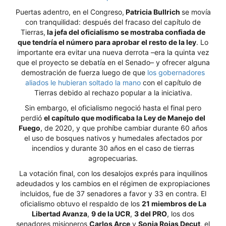
Puertas adentro, en el Congreso,
Patricia Bullrich
se movía
con tranquilidad: después del fracaso del capítulo de
Tierras,
la jefa del oficialismo se mostraba confiada de
que tendría el número para aprobar el resto de la ley
. Lo
importante era evitar una nueva derrota –era la quinta vez
que el proyecto se debatía en el Senado– y ofrecer alguna
demostración de fuerza luego de que
los gobernadores
aliados le hubieran soltado la mano
con el capítulo de
Tierras debido al rechazo popular a la iniciativa.
Sin embargo, el oficialismo negoció hasta el final pero
perdió
el capítulo que modificaba la Ley de Manejo del
Fuego
, de 2020, y que prohíbe cambiar durante 60 años
el uso de bosques nativos y humedales afectados por
incendios y durante 30 años en el caso de tierras
agropecuarias.
La votación final, con los desalojos exprés para inquilinos
adeudados y los cambios en el régimen de expropiaciones
incluidos, fue de 37 senadores a favor y 33 en contra. El
oficialismo obtuvo el respaldo de los
21 miembros de La
Libertad Avanza
,
9 de la UCR
,
3 del PRO
, los dos
senadores misioneros
Carlos Arce
y
Sonia Rojas Decut
, el