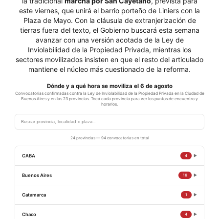
la tradicional
marcha por San Cayetano
, prevista para
este viernes, que unirá el barrio porteño de Liniers con la
Plaza de Mayo. Con la cláusula de extranjerización de
tierras fuera del texto, el Gobierno buscará esta semana
avanzar con una versión acotada de la Ley de
Inviolabilidad de la Propiedad Privada, mientras los
sectores movilizados insisten en que el resto del articulado
mantiene el núcleo más cuestionado de la reforma.
Dónde y a qué hora se moviliza el 6 de agosto
Convocatorias confirmadas contra la Ley de Inviolabilidad de la Propiedad Privada en la Ciudad de
Buenos Aires y en las 23 provincias. Tocá cada provincia para ver los puntos de encuentro y
horarios.
24 provincias — 94 convocatorias en total
CABA
4
▶
Ciudad de Buenos Aires — Congreso Nacional
12:00
Buenos Aires
16
▶
Verdurazo y radio abierta
La Plata — Estación de tren La Plata
11:15
Ciudad de Buenos Aires — Congreso Nacional
Catamarca
15:30
1
▶
Viaje al Congreso en tren (sale 11:44)
Verdurazo
San Fernando del Valle — Plaza 25 de Mayo
17:00
La Plata — Estación La Plata (tren Roca)
Chaco
13:00
4
▶
Ciudad de Buenos Aires — Congreso Nacional
17:00
Concentración y movilización — Jornada Nacional en Defensa de la