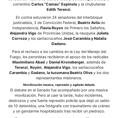
correntino
Carlos “Camau” Espínola
y la chubutense
Edith Terenzi
.
En contra estuvieron 24 senadores del interbloque
justicialista, 3 de Convicción Federal,
Beatriz Avila
de
Independencia,
Flavia Royon
de Primero los Salteños,
Alejandra Vigo
de Provincias Unidas, la neuquina
Julieta
Corroza
y los santacruceños
José Carambia y Natalia
Gadano.
Para el rechazo a los cambios en la Ley del Manejo del
Fuego, los peronistas recibieron el apoyo de los radicales
Maximiliano Abad
y
Daniel Kroneberger
, además de
Terenzi
,
Royón
,
Alejandra Vigo
, los santacruceños
Carambia
y
Gadano, la tucumana Beatriz Oliva
y los dos
representantes misioneros.
Movilización masiva, represión y agitado debate
El debate en el Senado fue acompañado por una masiva
movilización. Pero al caer la tarde, hubo incidentes,
destrozos y una fuerte represión policila que dejó un saldo
de 10 detenidos, una fotógrafa con traumatismo de cráneo
y un gendarme hospitalizado tras recibir un piedrazo.