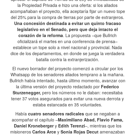
la Propiedad Privada e hizo una oferta: si los aliados
acompañaban el proyecto, ella aceptaría fijar un nuevo tope
del 25% para la compra de tierras por parte de extranjeros.
Una concesión destinada a evitar un quinto fracaso
legislativo en el Senado, pero que deja intacto el
corazón de la reforma
. La propuesta –que Bullrich
oficializará el martes en una conferencia de prensa–
establece un tope solo a nivel nacional y provincial. Nada
dice de los departamentos, en donde se juega la verdadera
batalla contra la extranjerización.
El nuevo borrador del proyecto comenzó a circular por los
Whatsapp de los senadores aliados temprano a la mañana.
Bullrich había intentado, hasta último momento, avanzar con
la última versión del proyecto redactado por
Federico
Sturzenegger,
pero los números no le daban: necesitaba
tener 37 votos asegurados para evitar una nueva derrota y
estaba estancada en 35 voluntades.
Había
cuatro senadores radicales
que se negaban a
acompañar el capítulo –
Maximiliano Abad, Flavio Fama,
Daniel Kroneberger
y
Edith Terenzi
–, mientras que los
misioneros
Carlos Arce
y
Sonia Rojas Decut
amenazaban