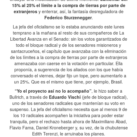
15% al 25% el límite a la compra de tierras por parte de
extranjeros
y enterrar, así, la fantasía desreguladora de
Federico Sturzenegger
.
La jefa del oficialismo se lo estaba anunciando este lunes
temprano a la mañana al resto de sus compañeros de La
Libertad Avanza en el Senado: sin los votos garantizados de
todo el bloque radical y de los senadores misioneros y
santacruceños, el capítulo que avanzaba con la eliminación
de los límites a la compra de tierras por parte de extranjeros
amenazaba con caerse en la votación en particular. Ella
proponía, a sugerencia de los aliados con los que había
conversado el viernes, dejar fijo un tope, pero aumentarlo a
un 25%. Que es el mismo que tiene, por ejemplo, Brasil.
“Yo el proyecto así no lo acompaño”
, le hizo saber a
Bullrich, a través de
Eduardo Vischi
(jefe de bloque radical),
uno de los senadores radicales que mantenían su voto en
suspenso. La jefa del oficialismo necesita que al menos 9 de
los 10 radicales acompañen la iniciativa para poder estar
tranquila, pero el rechazo hasta ahora de Maximiliano Abad,
Flavio Fama, Daniel Kroneberger y, su vez, de la chubutense
Edith Terenzi, le arruinaba los planes.