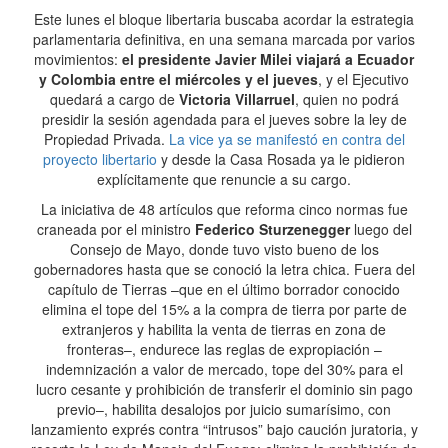
Este lunes el bloque libertaria buscaba acordar la estrategia
parlamentaria definitiva, en una semana marcada por varios
movimientos:
el presidente Javier Milei viajará a Ecuador
y Colombia entre el miércoles y el jueves
, y el Ejecutivo
quedará a cargo de
Victoria Villarruel
, quien no podrá
presidir la sesión agendada para el jueves sobre la ley de
Propiedad Privada.
La vice ya se manifestó en contra del
proyecto libertario
y desde la Casa Rosada ya le pidieron
explícitamente que renuncie a su cargo.
La iniciativa de 48 artículos que reforma cinco normas fue
craneada por el ministro
Federico Sturzenegger
luego del
Consejo de Mayo, donde tuvo visto bueno de los
gobernadores hasta que se conoció la letra chica. Fuera del
capítulo de Tierras –que en el último borrador conocido
elimina el tope del 15% a la compra de tierra por parte de
extranjeros y habilita la venta de tierras en zona de
fronteras–, endurece las reglas de expropiación –
indemnización a valor de mercado, tope del 30% para el
lucro cesante y prohibición de transferir el dominio sin pago
previo–, habilita desalojos por juicio sumarísimo, con
lanzamiento exprés contra “intrusos” bajo caución juratoria, y