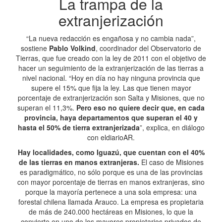
La trampa de la
extranjerización
“La nueva redacción es engañosa y no cambia nada”,
sostiene
Pablo Volkind
, coordinador del Observatorio de
Tierras, que fue creado con la ley de 2011 con el objetivo de
hacer un seguimiento de la extranjerización de las tierras a
nivel nacional. “Hoy en día no hay ninguna provincia que
supere el 15% que fija la ley. Las que tienen mayor
porcentaje de extranjerización son Salta y Misiones, que no
superan el 11,3%.
Pero eso no quiere decir que, en cada
provincia, haya departamentos que superan el 40 y
hasta el 50% de tierra extranjerizada
”, explica, en diálogo
con eldiarioAR.
Hay localidades, como Iguazú, que cuentan con el 40%
de las tierras en manos extranjeras.
El caso de Misiones
es paradigmático, no sólo porque es una de las provincias
con mayor porcentaje de tierras en manos extranjeras, sino
porque la mayoría pertenece a una sola empresa: una
forestal chilena llamada Arauco. La empresa es propietaria
de más de 240.000 hectáreas en Misiones, lo que la
convierte en uno de los mayores propietarios privados de