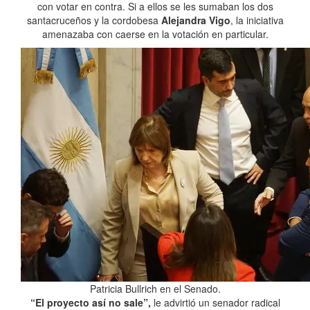
con votar en contra. Si a ellos se les sumaban los dos
santacruceños y la cordobesa
Alejandra Vigo
, la iniciativa
amenazaba con caerse en la votación en particular.
Patricia Bullrich en el Senado.
“El proyecto así no sale”,
le advirtió un senador radical