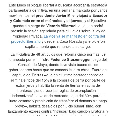
Este lunes el bloque libertaria buscaba acordar la estrategia
parlamentaria definitiva, en una semana marcada por varios
movimientos:
el presidente Javier Milei viajará a Ecuador
y Colombia entre el miércoles y el jueves
, y el Ejecutivo
quedará a cargo de
Victoria Villarruel
, quien no podrá
presidir la sesión agendada para el jueves sobre la ley de
Propiedad Privada.
La vice ya se manifestó en contra del
proyecto libertario
y desde la Casa Rosada ya le pidieron
explícitamente que renuncie a su cargo.
La iniciativa de 48 artículos que reforma cinco normas fue
craneada por el ministro
Federico Sturzenegger
luego del
Consejo de Mayo, donde tuvo visto bueno de los
gobernadores hasta que se conoció la letra chica. Fuera del
capítulo de Tierras –que en el último borrador conocido
elimina el tope del 15% a la compra de tierra por parte de
extranjeros y habilita la venta de tierras en zona de
fronteras–, endurece las reglas de expropiación –
indemnización a valor de mercado, tope del 30% para el
lucro cesante y prohibición de transferir el dominio sin pago
previo–, habilita desalojos por juicio sumarísimo, con
lanzamiento exprés contra “intrusos” bajo caución juratoria, y