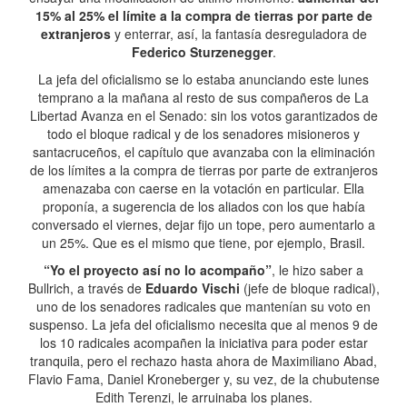
15% al 25% el límite a la compra de tierras por parte de
extranjeros
y enterrar, así, la fantasía desreguladora de
Federico Sturzenegger
.
La jefa del oficialismo se lo estaba anunciando este lunes
temprano a la mañana al resto de sus compañeros de La
Libertad Avanza en el Senado: sin los votos garantizados de
todo el bloque radical y de los senadores misioneros y
santacruceños, el capítulo que avanzaba con la eliminación
de los límites a la compra de tierras por parte de extranjeros
amenazaba con caerse en la votación en particular. Ella
proponía, a sugerencia de los aliados con los que había
conversado el viernes, dejar fijo un tope, pero aumentarlo a
un 25%. Que es el mismo que tiene, por ejemplo, Brasil.
“Yo el proyecto así no lo acompaño”
, le hizo saber a
Bullrich, a través de
Eduardo Vischi
(jefe de bloque radical),
uno de los senadores radicales que mantenían su voto en
suspenso. La jefa del oficialismo necesita que al menos 9 de
los 10 radicales acompañen la iniciativa para poder estar
tranquila, pero el rechazo hasta ahora de Maximiliano Abad,
Flavio Fama, Daniel Kroneberger y, su vez, de la chubutense
Edith Terenzi, le arruinaba los planes.