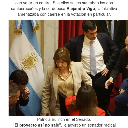
con votar en contra. Si a ellos se les sumaban los dos
santacruceños y la cordobesa
Alejandra Vigo
, la iniciativa
amenazaba con caerse en la votación en particular.
Patricia Bullrich en el Senado.
“El proyecto así no sale”,
le advirtió un senador radical