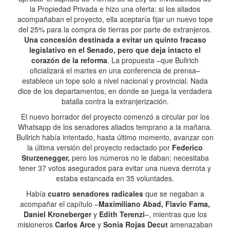
la Propiedad Privada e hizo una oferta: si los aliados
acompañaban el proyecto, ella aceptaría fijar un nuevo tope
del 25% para la compra de tierras por parte de extranjeros.
Una concesión destinada a evitar un quinto fracaso
legislativo en el Senado, pero que deja intacto el
corazón de la reforma
. La propuesta –que Bullrich
oficializará el martes en una conferencia de prensa–
establece un tope solo a nivel nacional y provincial. Nada
dice de los departamentos, en donde se juega la verdadera
batalla contra la extranjerización.
El nuevo borrador del proyecto comenzó a circular por los
Whatsapp de los senadores aliados temprano a la mañana.
Bullrich había intentado, hasta último momento, avanzar con
la última versión del proyecto redactado por
Federico
Sturzenegger,
pero los números no le daban: necesitaba
tener 37 votos asegurados para evitar una nueva derrota y
estaba estancada en 35 voluntades.
Había
cuatro senadores radicales
que se negaban a
acompañar el capítulo –
Maximiliano Abad, Flavio Fama,
Daniel Kroneberger
y
Edith Terenzi
–, mientras que los
misioneros
Carlos Arce
y
Sonia Rojas Decut
amenazaban