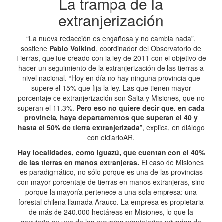
La trampa de la
extranjerización
“La nueva redacción es engañosa y no cambia nada”,
sostiene
Pablo Volkind
, coordinador del Observatorio de
Tierras, que fue creado con la ley de 2011 con el objetivo de
hacer un seguimiento de la extranjerización de las tierras a
nivel nacional. “Hoy en día no hay ninguna provincia que
supere el 15% que fija la ley. Las que tienen mayor
porcentaje de extranjerización son Salta y Misiones, que no
superan el 11,3%.
Pero eso no quiere decir que, en cada
provincia, haya departamentos que superan el 40 y
hasta el 50% de tierra extranjerizada
”, explica, en diálogo
con eldiarioAR.
Hay localidades, como Iguazú, que cuentan con el 40%
de las tierras en manos extranjeras.
El caso de Misiones
es paradigmático, no sólo porque es una de las provincias
con mayor porcentaje de tierras en manos extranjeras, sino
porque la mayoría pertenece a una sola empresa: una
forestal chilena llamada Arauco. La empresa es propietaria
de más de 240.000 hectáreas en Misiones, lo que la
convierte en uno de los mayores propietarios privados de