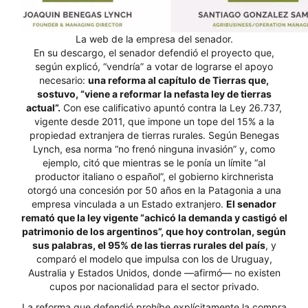
La web de la empresa del senador.
En su descargo, el senador defendió el proyecto que,
según explicó, “vendría” a votar de lograrse el apoyo
necesario:
una reforma al capítulo de Tierras que,
sostuvo, “viene a reformar la nefasta ley de tierras
actual”.
Con ese calificativo apuntó contra la Ley 26.737,
vigente desde 2011, que impone un tope del 15% a la
propiedad extranjera de tierras rurales. Según Benegas
Lynch, esa norma “no frenó ninguna invasión” y, como
ejemplo, citó que mientras se le ponía un límite “al
productor italiano o español”, el gobierno kirchnerista
otorgó una concesión por 50 años en la Patagonia a una
empresa vinculada a un Estado extranjero.
El senador
remató que la ley vigente “achicó la demanda y castigó el
patrimonio de los argentinos”, que hoy controlan, según
sus palabras, el 95% de las tierras rurales del país
, y
comparó el modelo que impulsa con los de Uruguay,
Australia y Estados Unidos, donde —afirmó— no existen
cupos por nacionalidad para el sector privado.
La reforma que defendió prohíbe explícitamente la compra