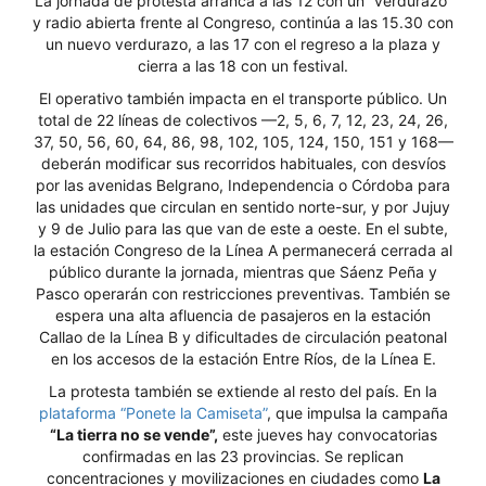
La jornada de protesta arranca a las 12 con un “verdurazo”
y radio abierta frente al Congreso, continúa a las 15.30 con
un nuevo verdurazo, a las 17 con el regreso a la plaza y
cierra a las 18 con un festival.
El operativo también impacta en el transporte público. Un
total de 22 líneas de colectivos —2, 5, 6, 7, 12, 23, 24, 26,
37, 50, 56, 60, 64, 86, 98, 102, 105, 124, 150, 151 y 168—
deberán modificar sus recorridos habituales, con desvíos
por las avenidas Belgrano, Independencia o Córdoba para
las unidades que circulan en sentido norte-sur, y por Jujuy
y 9 de Julio para las que van de este a oeste. En el subte,
la estación Congreso de la Línea A permanecerá cerrada al
público durante la jornada, mientras que Sáenz Peña y
Pasco operarán con restricciones preventivas. También se
espera una alta afluencia de pasajeros en la estación
Callao de la Línea B y dificultades de circulación peatonal
en los accesos de la estación Entre Ríos, de la Línea E.
La protesta también se extiende al resto del país. En la
plataforma “Ponete la Camiseta”
, que impulsa la campaña
“La tierra no se vende”,
este jueves hay convocatorias
confirmadas en las 23 provincias. Se replican
concentraciones y movilizaciones en ciudades como
La