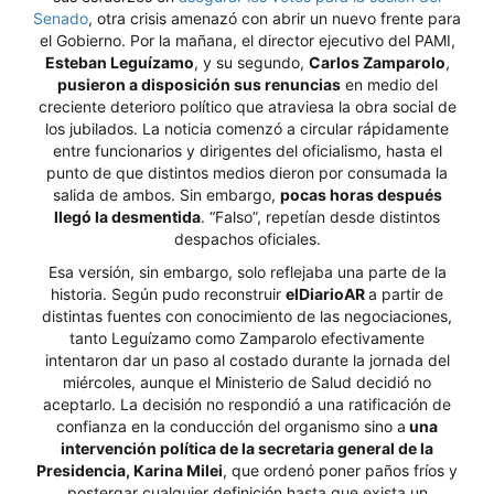
Senado
, otra crisis amenazó con abrir un nuevo frente para
el Gobierno. Por la mañana, el director ejecutivo del PAMI,
Esteban Leguízamo
, y su segundo,
Carlos Zamparolo
,
pusieron a disposición sus renuncias
en medio del
creciente deterioro político que atraviesa la obra social de
los jubilados. La noticia comenzó a circular rápidamente
entre funcionarios y dirigentes del oficialismo, hasta el
punto de que distintos medios dieron por consumada la
salida de ambos. Sin embargo,
pocas horas después
llegó la desmentida
. “Falso”, repetían desde distintos
despachos oficiales.
Esa versión, sin embargo, solo reflejaba una parte de la
historia. Según pudo reconstruir
elDiarioAR
a partir de
distintas fuentes con conocimiento de las negociaciones,
tanto Leguízamo como Zamparolo efectivamente
intentaron dar un paso al costado durante la jornada del
miércoles, aunque el Ministerio de Salud decidió no
aceptarlo. La decisión no respondió a una ratificación de
confianza en la conducción del organismo sino a
una
intervención política de la secretaria general de la
Presidencia, Karina Milei
, que ordenó poner paños fríos y
postergar cualquier definición hasta que exista un