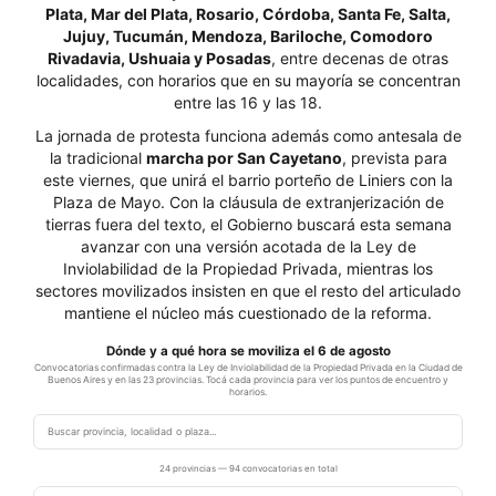
Plata, Mar del Plata, Rosario, Córdoba, Santa Fe, Salta,
Jujuy, Tucumán, Mendoza, Bariloche, Comodoro
Rivadavia, Ushuaia y Posadas
, entre decenas de otras
localidades, con horarios que en su mayoría se concentran
entre las 16 y las 18.
La jornada de protesta funciona además como antesala de
la tradicional
marcha por San Cayetano
, prevista para
este viernes, que unirá el barrio porteño de Liniers con la
Plaza de Mayo. Con la cláusula de extranjerización de
tierras fuera del texto, el Gobierno buscará esta semana
avanzar con una versión acotada de la Ley de
Inviolabilidad de la Propiedad Privada, mientras los
sectores movilizados insisten en que el resto del articulado
mantiene el núcleo más cuestionado de la reforma.
Dónde y a qué hora se moviliza el 6 de agosto
Convocatorias confirmadas contra la Ley de Inviolabilidad de la Propiedad Privada en la Ciudad de
Buenos Aires y en las 23 provincias. Tocá cada provincia para ver los puntos de encuentro y
horarios.
24 provincias — 94 convocatorias en total