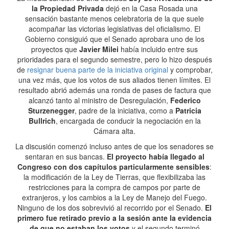
la Propiedad Privada
dejó en la Casa Rosada una
sensación bastante menos celebratoria de la que suele
acompañar las victorias legislativas del oficialismo. El
Gobierno consiguió que el Senado aprobara uno de los
proyectos que
Javier Milei
había incluido entre sus
prioridades para el segundo semestre, pero lo hizo después
de
resignar buena parte de la iniciativa original
y comprobar,
una vez más, que los votos de sus aliados tienen límites. El
resultado abrió además una ronda de pases de factura que
alcanzó tanto al ministro de Desregulación,
Federico
Sturzenegger
, padre de la iniciativa, como a
Patricia
Bullrich
, encargada de conducir la negociación en la
Cámara alta.
La discusión comenzó incluso antes de que los senadores se
sentaran en sus bancas.
El proyecto había llegado al
Congreso con dos capítulos particularmente sensibles
:
la modificación de la Ley de Tierras, que flexibilizaba las
restricciones para la compra de campos por parte de
extranjeros, y los cambios a la Ley de Manejo del Fuego.
Ninguno de los dos sobrevivió al recorrido por el Senado.
El
primero fue retirado previo a la sesión ante la evidencia
de que no estaban los votos
y el segundo terminó