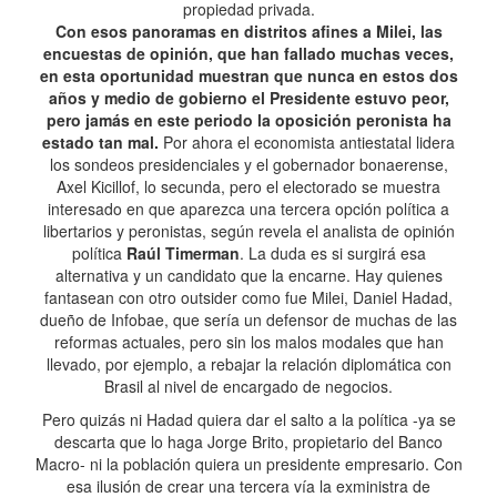
propiedad privada.
Con esos panoramas en distritos afines a Milei, las
encuestas de opinión, que han fallado muchas veces,
en esta oportunidad muestran que nunca en estos dos
años y medio de gobierno el Presidente estuvo peor,
pero jamás en este periodo la oposición peronista ha
estado tan mal.
Por ahora el economista antiestatal lidera
los sondeos presidenciales y el gobernador bonaerense,
Axel Kicillof, lo secunda, pero el electorado se muestra
interesado en que aparezca una tercera opción política a
libertarios y peronistas, según revela el analista de opinión
política
Raúl Timerman
. La duda es si surgirá esa
alternativa y un candidato que la encarne. Hay quienes
fantasean con otro outsider como fue Milei, Daniel Hadad,
dueño de Infobae, que sería un defensor de muchas de las
reformas actuales, pero sin los malos modales que han
llevado, por ejemplo, a rebajar la relación diplomática con
Brasil al nivel de encargado de negocios.
Pero quizás ni Hadad quiera dar el salto a la política -ya se
descarta que lo haga Jorge Brito, propietario del Banco
Macro- ni la población quiera un presidente empresario. Con
esa ilusión de crear una tercera vía la exministra de