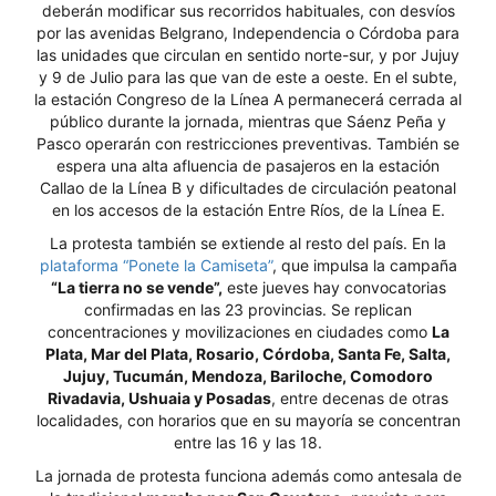
deberán modificar sus recorridos habituales, con desvíos
por las avenidas Belgrano, Independencia o Córdoba para
las unidades que circulan en sentido norte-sur, y por Jujuy
y 9 de Julio para las que van de este a oeste. En el subte,
la estación Congreso de la Línea A permanecerá cerrada al
público durante la jornada, mientras que Sáenz Peña y
Pasco operarán con restricciones preventivas. También se
espera una alta afluencia de pasajeros en la estación
Callao de la Línea B y dificultades de circulación peatonal
en los accesos de la estación Entre Ríos, de la Línea E.
La protesta también se extiende al resto del país. En la
plataforma “Ponete la Camiseta”
, que impulsa la campaña
“La tierra no se vende”,
este jueves hay convocatorias
confirmadas en las 23 provincias. Se replican
concentraciones y movilizaciones en ciudades como
La
Plata, Mar del Plata, Rosario, Córdoba, Santa Fe, Salta,
Jujuy, Tucumán, Mendoza, Bariloche, Comodoro
Rivadavia, Ushuaia y Posadas
, entre decenas de otras
localidades, con horarios que en su mayoría se concentran
entre las 16 y las 18.
La jornada de protesta funciona además como antesala de