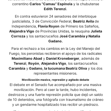
correntino
Carlos “Camau” Espínola
y la chubutense
Edith Terenzi
.
En contra estuvieron 24 senadores del interbloque
justicialista, 3 de Convicción Federal,
Beatriz Avila
de
Independencia,
Flavia Royon
de Primero los Salteños,
Alejandra Vigo
de Provincias Unidas, la neuquina
Julieta
Corroza
y los santacruceños
José Carambia y Natalia
Gadano.
Para el rechazo a los cambios en la Ley del Manejo del
Fuego, los peronistas recibieron el apoyo de los radicales
Maximiliano Abad
y
Daniel Kroneberger
, además de
Terenzi
,
Royón
,
Alejandra Vigo
, los santacruceños
Carambia
y
Gadano, la tucumana Beatriz Oliva
y los dos
representantes misioneros.
Movilización masiva, represión y agitado debate
El debate en el Senado fue acompañado por una masiva
movilización. Pero al caer la tarde, hubo incidentes,
destrozos y una fuerte represión policila que dejó un saldo
de 10 detenidos, una fotógrafa con traumatismo de cráneo
y un gendarme hospitalizado tras recibir un piedrazo.