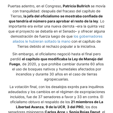
Puertas adentro, en el Congreso,
Patricia Bullrich
se movía
con tranquilidad: después del fracaso del capítulo de
Tierras,
la jefa del oficialismo se mostraba confiada de
que tendría el número para aprobar el resto de la ley
. Lo
importante era evitar una nueva derrota –era la quinta vez
que el proyecto se debatía en el Senado– y ofrecer alguna
demostración de fuerza luego de que
los gobernadores
aliados le hubieran soltado la mano
con el capítulo de
Tierras debido al rechazo popular a la iniciativa.
Sin embargo, el oficialismo negoció hasta el final pero
perdió
el capítulo que modificaba la Ley de Manejo del
Fuego
, de 2020, y que prohíbe cambiar durante 60 años
el uso de bosques nativos y humedales afectados por
incendios y durante 30 años en el caso de tierras
agropecuarias.
La votación final, con los desalojos exprés para inquilinos
adeudados y los cambios en el régimen de expropiaciones
incluidos, fue de 37 senadores a favor y 33 en contra. El
oficialismo obtuvo el respaldo de los
21 miembros de La
Libertad Avanza
,
9 de la UCR
,
3 del PRO
, los dos
senadores misioneros
Carlos Arce
y
Sonia Rojas Decut
, el