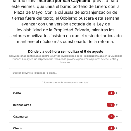
la tradicional
marcha por San Cayetano
, prevista para
este viernes, que unirá el barrio porteño de Liniers con la
Plaza de Mayo. Con la cláusula de extranjerización de
tierras fuera del texto, el Gobierno buscará esta semana
avanzar con una versión acotada de la Ley de
Inviolabilidad de la Propiedad Privada, mientras los
sectores movilizados insisten en que el resto del articulado
mantiene el núcleo más cuestionado de la reforma.
Dónde y a qué hora se moviliza el 6 de agosto
Convocatorias confirmadas contra la Ley de Inviolabilidad de la Propiedad Privada en la Ciudad de
Buenos Aires y en las 23 provincias. Tocá cada provincia para ver los puntos de encuentro y
horarios.
24 provincias — 94 convocatorias en total
CABA
4
▶
Ciudad de Buenos Aires — Congreso Nacional
12:00
Buenos Aires
16
▶
Verdurazo y radio abierta
La Plata — Estación de tren La Plata
11:15
Ciudad de Buenos Aires — Congreso Nacional
Catamarca
15:30
1
▶
Viaje al Congreso en tren (sale 11:44)
Verdurazo
San Fernando del Valle — Plaza 25 de Mayo
17:00
La Plata — Estación La Plata (tren Roca)
Chaco
13:00
4
▶
Ciudad de Buenos Aires — Congreso Nacional
17:00
Concentración y movilización — Jornada Nacional en Defensa de la