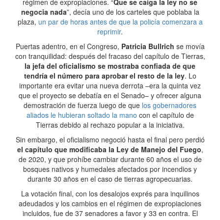
régimen de expropiaciones. “
Que se caiga la ley no se
negocia nada
”, decía uno de los carteles que poblaba la
plaza,
un par de horas antes de que la policía comenzara a
reprimir
.
Puertas adentro, en el Congreso,
Patricia Bullrich
se movía
con tranquilidad: después del fracaso del capítulo de Tierras,
la jefa del oficialismo se mostraba confiada de que
tendría el número para aprobar el resto de la ley
. Lo
importante era evitar una nueva derrota –era la quinta vez
que el proyecto se debatía en el Senado– y ofrecer alguna
demostración de fuerza luego de que
los gobernadores
aliados le hubieran soltado la mano
con el capítulo de
Tierras debido al rechazo popular a la iniciativa.
Sin embargo, el oficialismo negoció hasta el final pero perdió
el capítulo que modificaba la Ley de Manejo del Fuego
,
de 2020, y que prohíbe cambiar durante 60 años el uso de
bosques nativos y humedales afectados por incendios y
durante 30 años en el caso de tierras agropecuarias.
La votación final, con los desalojos exprés para inquilinos
adeudados y los cambios en el régimen de expropiaciones
incluidos, fue de 37 senadores a favor y 33 en contra. El