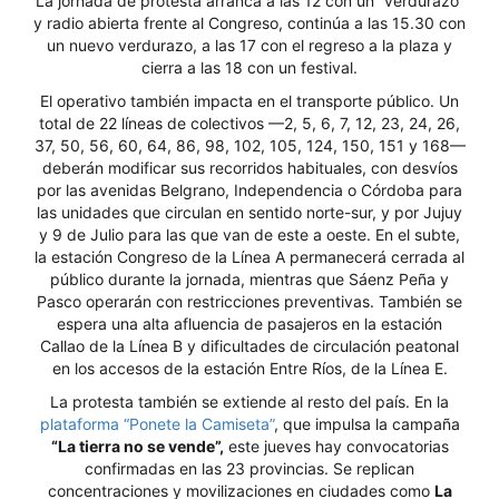
La jornada de protesta arranca a las 12 con un “verdurazo”
y radio abierta frente al Congreso, continúa a las 15.30 con
un nuevo verdurazo, a las 17 con el regreso a la plaza y
cierra a las 18 con un festival.
El operativo también impacta en el transporte público. Un
total de 22 líneas de colectivos —2, 5, 6, 7, 12, 23, 24, 26,
37, 50, 56, 60, 64, 86, 98, 102, 105, 124, 150, 151 y 168—
deberán modificar sus recorridos habituales, con desvíos
por las avenidas Belgrano, Independencia o Córdoba para
las unidades que circulan en sentido norte-sur, y por Jujuy
y 9 de Julio para las que van de este a oeste. En el subte,
la estación Congreso de la Línea A permanecerá cerrada al
público durante la jornada, mientras que Sáenz Peña y
Pasco operarán con restricciones preventivas. También se
espera una alta afluencia de pasajeros en la estación
Callao de la Línea B y dificultades de circulación peatonal
en los accesos de la estación Entre Ríos, de la Línea E.
La protesta también se extiende al resto del país. En la
plataforma “Ponete la Camiseta”
, que impulsa la campaña
“La tierra no se vende”,
este jueves hay convocatorias
confirmadas en las 23 provincias. Se replican
concentraciones y movilizaciones en ciudades como
La