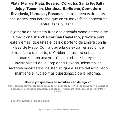
Plata, Mar del Plata, Rosario, Córdoba, Santa Fe, Salta,
Jujuy, Tucumán, Mendoza, Bariloche, Comodoro
Rivadavia, Ushuaia y Posadas
, entre decenas de otras
localidades, con horarios que en su mayoría se concentran
entre las 16 y las 18.
La jornada de protesta funciona además como antesala de
la tradicional
marcha por San Cayetano
, prevista para
este viernes, que unirá el barrio porteño de Liniers con la
Plaza de Mayo. Con la cláusula de extranjerización de
tierras fuera del texto, el Gobierno buscará esta semana
avanzar con una versión acotada de la Ley de
Inviolabilidad de la Propiedad Privada, mientras los
sectores movilizados insisten en que el resto del articulado
mantiene el núcleo más cuestionado de la reforma.
Dónde y a qué hora se moviliza el 6 de agosto
Convocatorias confirmadas contra la Ley de Inviolabilidad de la Propiedad Privada en la Ciudad de
Buenos Aires y en las 23 provincias. Tocá cada provincia para ver los puntos de encuentro y
horarios.
24 provincias — 94 convocatorias en total