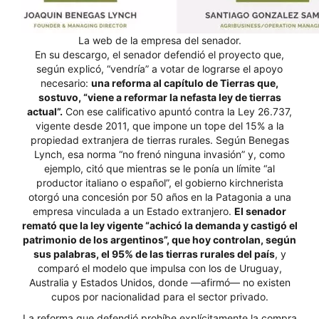
La web de la empresa del senador.
En su descargo, el senador defendió el proyecto que,
según explicó, “vendría” a votar de lograrse el apoyo
necesario:
una reforma al capítulo de Tierras que,
sostuvo, “viene a reformar la nefasta ley de tierras
actual”.
Con ese calificativo apuntó contra la Ley 26.737,
vigente desde 2011, que impone un tope del 15% a la
propiedad extranjera de tierras rurales. Según Benegas
Lynch, esa norma “no frenó ninguna invasión” y, como
ejemplo, citó que mientras se le ponía un límite “al
productor italiano o español”, el gobierno kirchnerista
otorgó una concesión por 50 años en la Patagonia a una
empresa vinculada a un Estado extranjero.
El senador
remató que la ley vigente “achicó la demanda y castigó el
patrimonio de los argentinos”, que hoy controlan, según
sus palabras, el 95% de las tierras rurales del país
, y
comparó el modelo que impulsa con los de Uruguay,
Australia y Estados Unidos, donde —afirmó— no existen
cupos por nacionalidad para el sector privado.
La reforma que defendió prohíbe explícitamente la compra