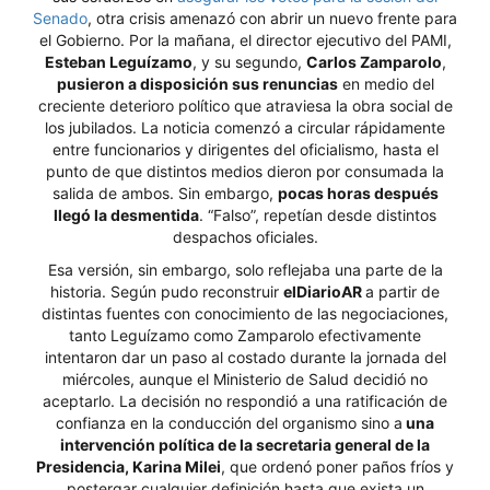
Senado
, otra crisis amenazó con abrir un nuevo frente para
el Gobierno. Por la mañana, el director ejecutivo del PAMI,
Esteban Leguízamo
, y su segundo,
Carlos Zamparolo
,
pusieron a disposición sus renuncias
en medio del
creciente deterioro político que atraviesa la obra social de
los jubilados. La noticia comenzó a circular rápidamente
entre funcionarios y dirigentes del oficialismo, hasta el
punto de que distintos medios dieron por consumada la
salida de ambos. Sin embargo,
pocas horas después
llegó la desmentida
. “Falso”, repetían desde distintos
despachos oficiales.
Esa versión, sin embargo, solo reflejaba una parte de la
historia. Según pudo reconstruir
elDiarioAR
a partir de
distintas fuentes con conocimiento de las negociaciones,
tanto Leguízamo como Zamparolo efectivamente
intentaron dar un paso al costado durante la jornada del
miércoles, aunque el Ministerio de Salud decidió no
aceptarlo. La decisión no respondió a una ratificación de
confianza en la conducción del organismo sino a
una
intervención política de la secretaria general de la
Presidencia, Karina Milei
, que ordenó poner paños fríos y
postergar cualquier definición hasta que exista un