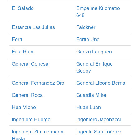
El Salado
Empalme Kilometro
648
Estancia Las Julias
Falckner
Ferri
Fortin Uno
Futa Ruin
Ganzu Lauquen
General Conesa
General Enrique
Godoy
General Fernandez Oro
General Liborio Bernal
General Roca
Guardia Mitre
Hua Miche
Huan Luan
Ingeniero Huergo
Ingeniero Jacobacci
Ingeniero Zimmermann
Ingenio San Lorenzo
Resta