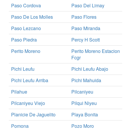
Paso Cordova
Paso Del Limay
Paso De Los Molles
Paso Flores
Paso Lezcano
Paso Miranda
Paso Piedra
Percy H Scott
Perito Moreno
Perito Moreno Estacion
Fcgr
Pichi Leufu
Pichi Leufu Abajo
Pichi Leufu Arriba
Pichi Mahuida
Pilahue
Pilcaniyeu
Pilcaniyeu Viejo
Pilqui Niyeu
Planicie De Jaguelito
Playa Bonita
Pomona
Pozo Moro