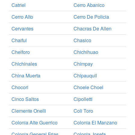
Catriel
Cerro Abanico
Cerro Alto
Cerro De Policia
Cervantes
Chacras De Allen
Chaiful
Chasico
Chelforo
Chichihuao
Chichinales
Chimpay
China Muerta
Chipauquil
Chocori
Choele Choel
Cinco Saltos
Cipolletti
Clemente Onelli
Coli Toro
Colonia Alte Guerrico
Colonia El Manzano
Colonia General Frias
Colonia Josefa