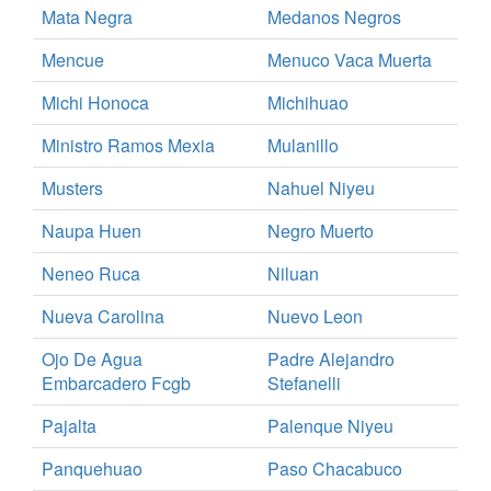
Mata Negra
Medanos Negros
Mencue
Menuco Vaca Muerta
Michi Honoca
Michihuao
Ministro Ramos Mexia
Mulanillo
Musters
Nahuel Niyeu
Naupa Huen
Negro Muerto
Neneo Ruca
Niluan
Nueva Carolina
Nuevo Leon
Ojo De Agua
Padre Alejandro
Embarcadero Fcgb
Stefanelli
Pajalta
Palenque Niyeu
Panquehuao
Paso Chacabuco