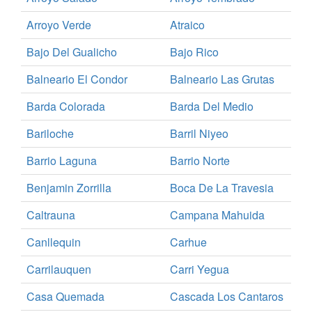
Arroyo Verde
Atraico
Bajo Del Gualicho
Bajo Rico
Balneario El Condor
Balneario Las Grutas
Barda Colorada
Barda Del Medio
Bariloche
Barril Niyeo
Barrio Laguna
Barrio Norte
Benjamin Zorrilla
Boca De La Travesia
Caltrauna
Campana Mahuida
Canllequin
Carhue
Carrilauquen
Carri Yegua
Casa Quemada
Cascada Los Cantaros